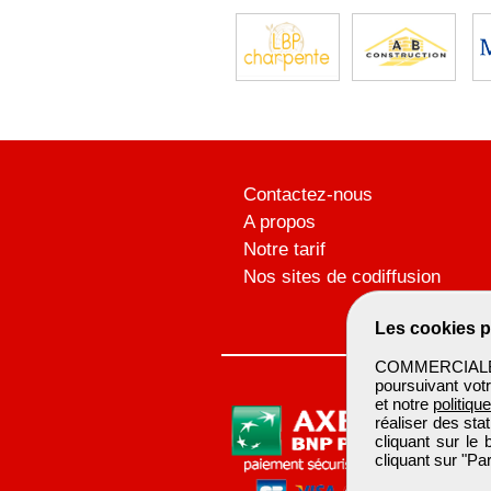
Contactez-nous
A propos
Notre tarif
Nos sites de codiffusion
Les cookies p
COMMERCIALBTP 
poursuivant votr
et notre
politiqu
réaliser des sta
cliquant sur le
cliquant sur "P