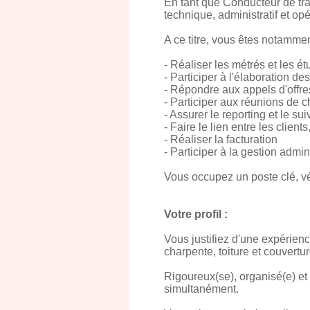
En tant que Conducteur de tra
technique, administratif et op
A ce titre, vous êtes notamme
- Réaliser les métrés et les 
- Participer à l'élaboration de
- Répondre aux appels d'offres
- Participer aux réunions de c
- Assurer le reporting et le s
- Faire le lien entre les client
- Réaliser la facturation
- Participer à la gestion admin
Vous occupez un poste clé, vérit
Votre profil :
Vous justifiez d'une expérien
charpente, toiture et couvertur
Rigoureux(se), organisé(e) et
simultanément.