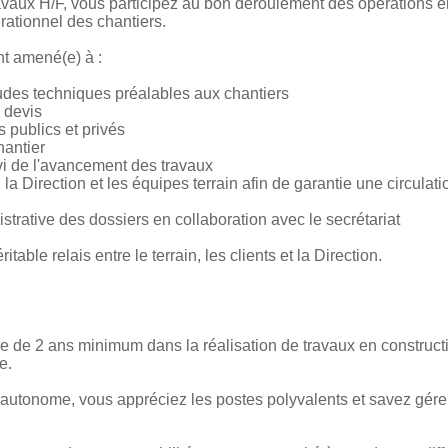
vaux H/F, vous participez au bon déroulement des opérations en 
érationnel des chantiers.
nt amené(e) à :
études techniques préalables aux chantiers
s devis
 publics et privés
hantier
uivi de l'avancement des travaux
s, la Direction et les équipes terrain afin de garantie une circulat
istrative des dossiers en collaboration avec le secrétariat
able relais entre le terrain, les clients et la Direction.
ce de 2 ans minimum dans la réalisation de travaux en constructi
e.
 autonome, vous appréciez les postes polyvalents et savez gére