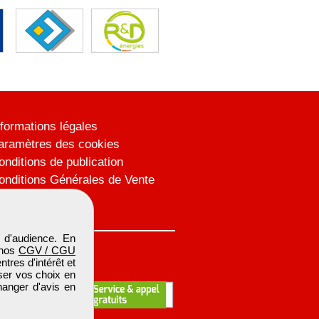
nformations légales
aramètres des cookies
onditions de publication
onditions Générales de Vente
lan du site
 d'audience. En
 nos
CGV / CGU
res d'intérêt et
iser vos choix en
hanger d'avis en