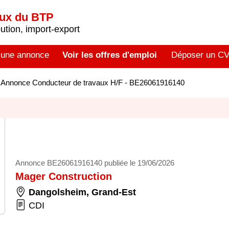
aux du BTP
tion, import-export
 une annonce
Voir les offres d'emploi
Déposer un C
>
Annonce Conducteur de travaux H/F - BE26061916140
Annonce BE26061916140 publiée le 19/06/2026
Mager Construction
Dangolsheim
,
Grand-Est
CDI