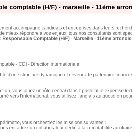
e comptable (H/F) - marseille - 11ème arr
tement accompagne candidats et entreprises dans leurs recherc
 de mieux répondre à vos enjeux, tous nos consultants sont spéci
 :
Responsable Comptable (H/F) - Marseille - 11ème arrondi
ptable - CDI - Direction internationale
le d'une structure dynamique et devenez le partenaire financier
tion, vous jouez un rôle central dans l' poste allie expertise te
rné vers l'international, vous utilisez l'anglais au quotidien p
 périmètre, vous orchestrez les missions suivantes :
us encadrez un collaborateur dédié à la comptabilité auxiliaire