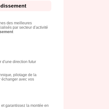
ondissement
hes des meilleures
alisés par secteur d'activité
ssement
 d'une direction futur
chnique, pilotage de la
our échanger avec vos
 et garantissez la montée en