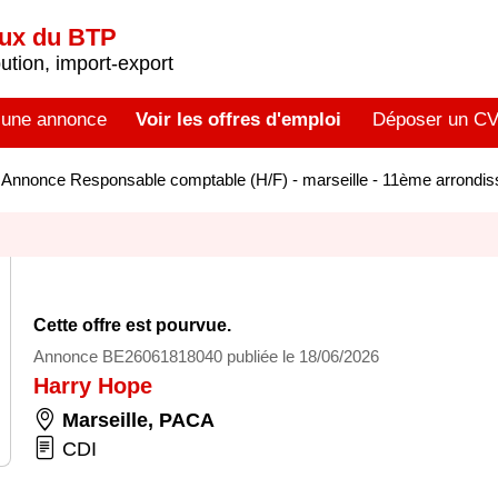
aux du BTP
tion, import-export
 une annonce
Voir les offres d'emploi
Déposer un C
>
Annonce Responsable comptable (H/F) - marseille - 11ème arrond
Cette offre est pourvue.
Annonce BE26061818040 publiée le 18/06/2026
Harry Hope
Marseille
,
PACA
CDI