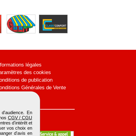
nformations légales
aramètres des cookies
onditions de publication
onditions Générales de Vente
lan du site
 d'audience. En
 nos
CGV / CGU
res d'intérêt et
iser vos choix en
hanger d'avis en