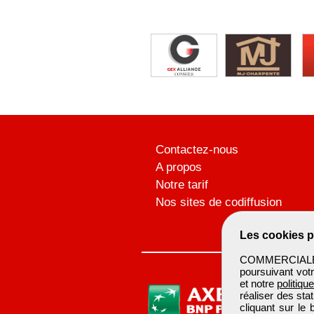
Contactez-nous
A propos
Notre tarif
Nos sites de codiffusion
Les cookies p
COMMERCIALBTP 
poursuivant votr
et notre
politiqu
réaliser des sta
cliquant sur le