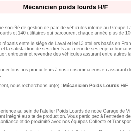
Mécanicien poids lourds H/F
 société de gestion de parc de véhicules interne au Groupe 
lourds et 140 utilitaires qui parcourent chaque année plus de 10
s répartis entre le siège de Laval et les13 ateliers basés en F
et la satisfaction de ses clients au coeur de ses enjeux humains
er, entretenir et revendre des véhicules assurant entre autres la c
onnectons nos producteurs à nos consommateurs en assurant de
.
ent, nous recherchons un(e) :
Mécanicien Poids Lourds H/F
erience au sein de l'atelier Poids Lourds de notre Garage de Vi
nt intégré au site de production. Vous participez à l'entretien d
confiance et de proximité avec nos équipes Collecte et Transpor