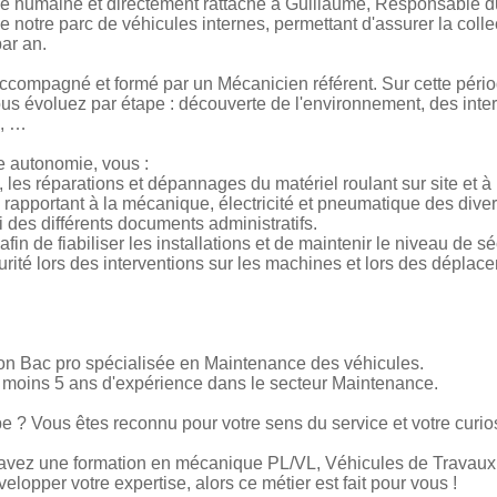
lle humaine et directement rattaché à Guillaume, Responsable 
 de notre parc de véhicules internes, permettant d'assurer la collec
ar an.
accompagné et formé par un Mécanicien référent. Sur cette périod
ous évoluez par étape : découverte de l'environnement, des inte
s, …
te autonomie, vous :
f, les réparations et dépannages du matériel roulant sur site et à 
e rapportant à la mécanique, électricité et pneumatique des dive
vi des différents documents administratifs.
in de fiabiliser les installations et de maintenir le niveau de sé
urité lors des interventions sur les machines et lors des déplac
ion Bac pro spécialisée en Maintenance des véhicules.
moins 5 ans d'expérience dans le secteur Maintenance.
e ? Vous êtes reconnu pour votre sens du service et votre curios
 avez une formation en mécanique PL/VL, Véhicules de Travau
elopper votre expertise, alors ce métier est fait pour vous !