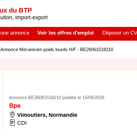
aux du BTP
tion, import-export
 une annonce
Voir les offres d'emploi
Déposer un C
>
Annonce Mécanicien poids lourds H/F - BE26061518210
Annonce BE26061518210 publiée le 15/06/2026
Bpa
Vimoutiers
,
Normandie
CDI