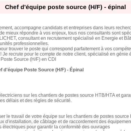
Chef d'équipe poste source (H/F) - épinal
tement, accompagne candidats et entreprises dans leurs recher
 de mieux répondre à vos enjeux, tous nos consultants sont spéci
PLICHET, consultant en recrutement spécialisé en Energie et B
unités professionnelles.
our trouver le poste qui correspond parfaitement à vos compéte
 ! Je recrute pour le compte de notre client, spécialisé en génie 
e Poste Source (H/F) en CDI
f d'équipe Poste Source (H/F) - Épinal
ectriciens sur les chantiers de postes source HTB/HTA et garan
es délais et des règles de sécurité.
iser le travail de votre équipe sur les chantiers de postes sour
aux d'installation, de câblage et de raccordement des équipemen
s électriques pour garantir la conformité des ouvrages