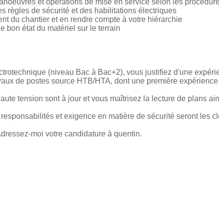
anoeuvres et opérations de mise en service selon les procédur
des règles de sécurité et des habilitations électriques
ent du chantier et en rendre compte à votre hiérarchie
e bon état du matériel sur le terrain
lectrotechnique (niveau Bac à Bac+2), vous justifiez d'une exp
avaux de postes source HTB/HTA, dont une première expérience
haute tension sont à jour et vous maîtrisez la lecture de plans ai
responsabilités et exigence en matière de sécurité seront les cl
dressez-moi votre candidature à quentin.