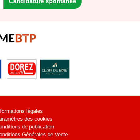
Candidature spontanée
nformations légales
aramètres des cookies
onditions de publication
onditions Générales de Vente