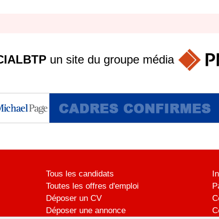
IALBTP
un site du groupe
média
Tous les candidats
I
Toutes les offres d'emploi
P
Déposer un CV
C
Déposer une annonce
C