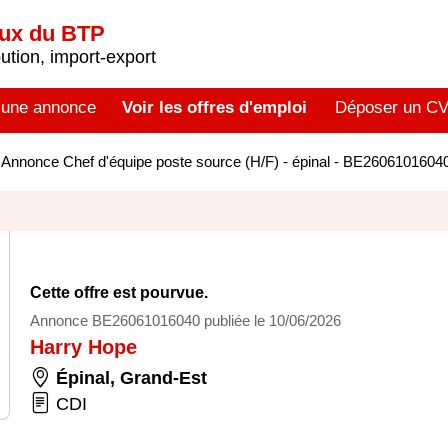
aux du BTP
tion, import-export
 une annonce
Voir les offres d'emploi
Déposer un C
>
Annonce Chef d'équipe poste source (H/F) - épinal - BE2606101604
Cette offre est pourvue.
Annonce BE26061016040 publiée le 10/06/2026
Harry Hope
Épinal
,
Grand-Est
CDI