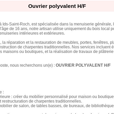
Ouvrier polyvalent H/F
à Ids-Saint-Roch, est spécialisée dans la menuiserie générale, l'é
'âge de 16 ans, notre artisan utilise uniquement du bois local po
nuiseries intérieures et extérieures.
 la réparation et la restauration de meubles, portes, fenêtres, pl
nstruction de charpentes traditionnelles. Nos services incluent 
s maisons ou boutiques, et la réalisation de travaux de plâtreri
oste, nous recherchons un(e) :
OUVRIER POLYVALENT H/F
e :
érieure : créer du mobilier personnalisé pour maison ou boutique
restructuration de charpentes traditionnelles.
 mobilier de salon, de tables basses, de bureaux, de bibliothèques