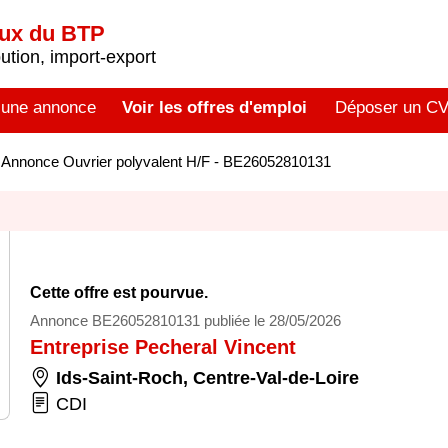
aux du BTP
tion, import-export
 une annonce
Voir les offres d'emploi
Déposer un C
>
Annonce Ouvrier polyvalent H/F - BE26052810131
Cette offre est pourvue.
Annonce BE26052810131 publiée le 28/05/2026
Entreprise Pecheral Vincent
Ids-Saint-Roch
,
Centre-Val-de-Loire
CDI