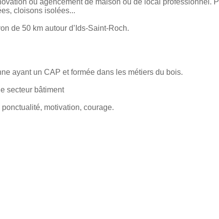
énovation ou agencement de maison ou de local professionnel. P
s, cloisons isolées...
on de 50 km autour d’Ids-Saint-Roch.
e ayant un CAP et formée dans les métiers du bois.
e secteur bâtiment
: ponctualité, motivation, courage.