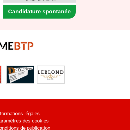
Candidature spontanée
nformations légales
aramètres des cookies
onditions de publication