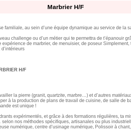
Marbrier H/F
se familiale, au sein d’une équipe dynamique au service de la sat
eau challenge ou d’un métier qui te permettra de t’épanouir grâ
e expérience de marbrier, de menuisier, de poseur Simplement, t
 d’intérieurs
RBRIER H/F
vailler la pierre (granit, quartzite, marbre…) et d’autres matéri
ciper à la production de plans de travail de cuisine, de salle de 
ande est unique !
nts expérimentés, et grâce à des formations régulières, ta mis
, … selon nos méthodes spécifiques, artisanales ou plus industriel
euse numérique, centre d’usinage numérique, Polissoir à chant