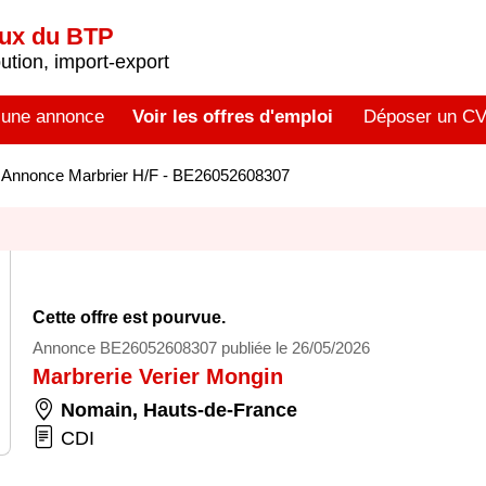
aux du BTP
tion, import-export
 une annonce
Voir les offres d'emploi
Déposer un C
>
Annonce Marbrier H/F - BE26052608307
Cette offre est pourvue.
Annonce BE26052608307 publiée le 26/05/2026
Marbrerie Verier Mongin
Nomain
,
Hauts-de-France
CDI