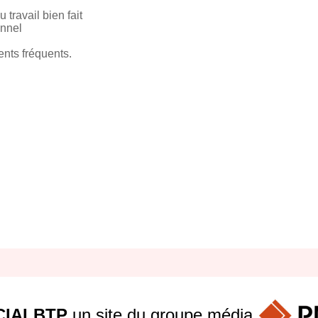
 travail bien fait
onnel
nts fréquents.
IALBTP
un site du groupe
média