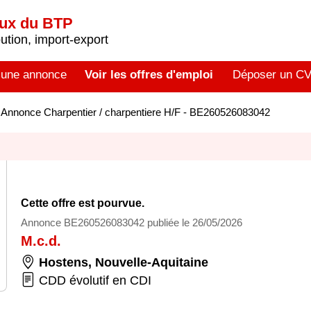
aux du BTP
tion, import-export
 une annonce
Voir les offres d'emploi
Déposer un C
>
Annonce Charpentier / charpentiere H/F - BE260526083042
Cette offre est pourvue.
Annonce BE260526083042 publiée le 26/05/2026
M.c.d.
Hostens
,
Nouvelle-Aquitaine
CDD évolutif en CDI