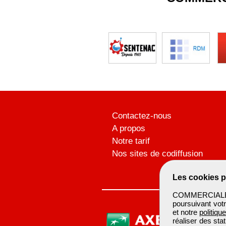
Contactez-nous
A propos
Notre tarif
Nos sites de codiffusion
Les cookies p
COMMERCIALBTP 
poursuivant votr
et notre
politiqu
réaliser des sta