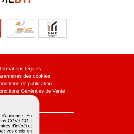
nformations légales
aramètres des cookies
onditions de publication
onditions Générales de Vente
lan du site
 d'audience. En
 nos
CGV / CGU
res d'intérêt et
iser vos choix en