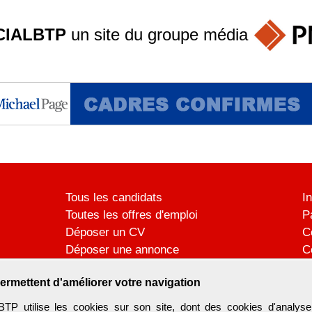
IALBTP
un site du groupe
média
Tous les candidats
I
Toutes les offres d'emploi
P
Déposer un CV
C
Déposer une annonce
C
Témoignages utilisateurs
P
ermettent d'améliorer votre navigation
utilise les cookies sur son site, dont des cookies d'analyse