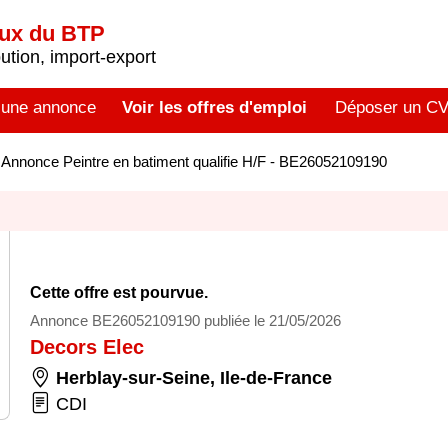
aux du BTP
tion, import-export
 une annonce
Voir les offres d'emploi
Déposer un C
>
Annonce Peintre en batiment qualifie H/F - BE26052109190
Cette offre est pourvue.
Annonce BE26052109190 publiée le 21/05/2026
Decors Elec
Herblay-sur-Seine
,
Ile-de-France
CDI