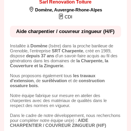
Sarl Renovation Toiture
Domène
,
Auvergne-Rhone-Alpes
CDI
Aide charpentier / couvreur zingueur (H/F)
Installée à
Domène
(Isère) dans la proche banlieue de
Grenoble, l'entreprise
SRT Charpente
, créé en 1989,
dispose
depuis 37 ans
d'un savoir-faire acquis au fil des
générations dans les domaines de
la Charpente, la
Couverture et la Zinguerie
.
Nous proposons également tous
les travaux
d'extension
, de
surélévation
et de
construction
ossature bois
.
Notre équipe fabrique sur mesure en atelier des
charpentes avec des matériaux de qualités dans le
respect des normes en vigueur.
Dans le cadre de notre développement, nous recherchons
pour compléter notre équipe un(e) :
AIDE
CHARPENTIER / COUVREUR ZINGUEUR (H/F)