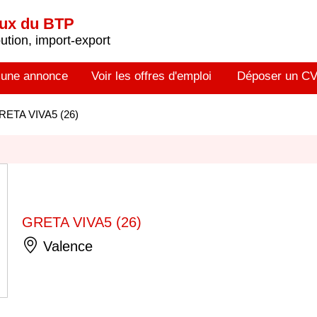
aux du BTP
tion, import-export
 une annonce
Voir les offres d'emploi
Déposer un C
RETA VIVA5 (26)
GRETA VIVA5 (26)
Valence