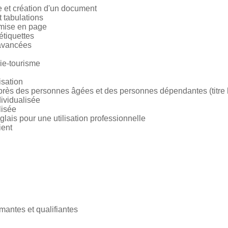
 et création d'un document
 tabulations
 mise en page
étiquettes
 avancées
rie-tourisme
isation
ès des personnes âgées et des personnes dépendantes (titre
ividualisée
lisée
lais pour une utilisation professionnelle
ient
mantes et qualifiantes