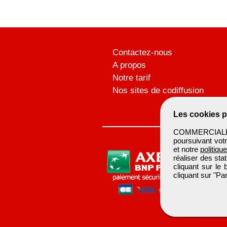
Contactez-nous
A propos
Notre tarif
Nos sites de codiffusion
Les cookies p
COMMERCIALBTP 
poursuivant votr
et notre
politiqu
réaliser des sta
cliquant sur le
cliquant sur "P