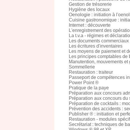
Gestion de trésorerie
Hygiène des locaux
Oenologie : initiation à l'oeno
Cuisine gastronomique : initia
Internet : découverte
L'enregistrement des opérati
La t.v.a - régimes et déclarati
Les documents commerciaux
Les écritures d'inventaires
Les moyens de paiement et d
Les principes comptables de
Manutention, mouvements et 
Sommellerie
Restauration : traiteur
Passeport de compétences inf
Power Point ®
Pratique de la paye
Préparation aux concours admi
Préparation aux concours du 
Préparation de cocktails : mod
Prévention des accidents : s
Publisher ® : initiation et pe
Restauration - modules spéci
Secrétariat : techniques de b
Windows ® 98 et XP