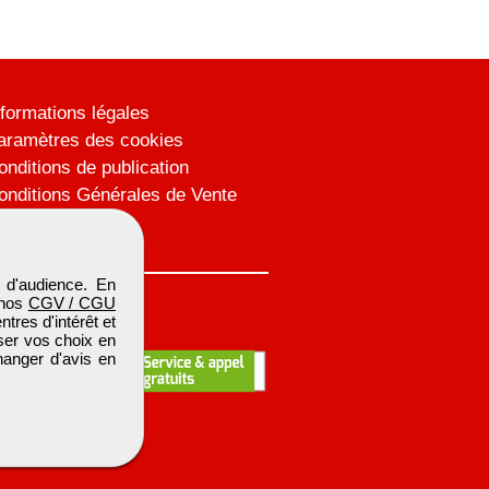
nformations légales
aramètres des cookies
onditions de publication
onditions Générales de Vente
lan du site
 d'audience. En
 nos
CGV / CGU
res d'intérêt et
iser vos choix en
hanger d'avis en