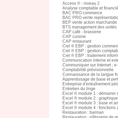
Access ® : niveau 2
Analyse comptable et financi
BAC PRO commerce
BAC PRO vente représentati
BEP vente action marchande
BTS management des unités
CAP café - brasserie
CAP cuisine
CAP restaurant
Ciel ® EBP : gestion commerc
Ciel ® EBP : gestion comptab
Ciel ® EBP : traitement infor
Communication interne et exte
Communiquer sur Internet : e
Comptabilité prévisionnelle
Connaissance de la langue fr
Apprentissage de base et per
Entreprise d'entraînement p
Entretien du linge
Excel ® module 1 : démarrer 
Excel ® module 2 : graphique
Excel ® module 3 : base et a
Excel ® module 4 : fonctions
Restauration : barman
Restauration : pâtisserie de r