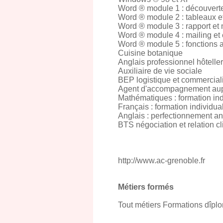
Word ® module 1 : découverte
Word ® module 2 : tableaux et
Word ® module 3 : rapport et
Word ® module 4 : mailing et 
Word ® module 5 : fonctions
Cuisine botanique
Anglais professionnel hôtelle
Auxiliaire de vie sociale
BEP logistique et commercial
Agent d'accompagnement aupr
Mathématiques : formation ind
Français : formation individua
Anglais : perfectionnement ang
BTS négociation et relation cl
http://www.ac-grenoble.fr
Métiers formés
Tout métiers Formations dîplo