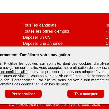
Tous les candidats
I
Toutes les offres d'emploi
P
Déposer un CV
C
Déposer une annonce
C
Témoignages utilisateurs
P
ermettent d'améliorer votre navigation
utilise les cookies sur son site, dont des cookies d'analyse
e navigation sur ce site, vous acceptez notre utilisation de cookies,
e de confidentialité
pour vous proposer des services adaptés à vos cent
tistiques de visites. Vous pouvez choisir de refuser ou de personnal
 bouton "Personnaliser". Par ailleurs, vous pouvez à tout moment c
aramètres des cookies" situé en bas de page.
Personnaliser
Tout accepter
COMMERCIALBTP
-
Tous droits réservés © 1999 - 2026