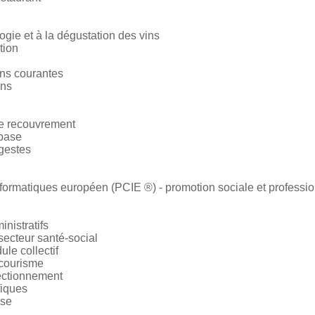
logie et à la dégustation des vins
tion
ons courantes
ons
e recouvrement
 base
gestes
ormatiques européen (PCIE ®) - promotion sociale et professio
nistratifs
secteur santé-social
ule collectif
ecourisme
rfectionnement
fiques
ase