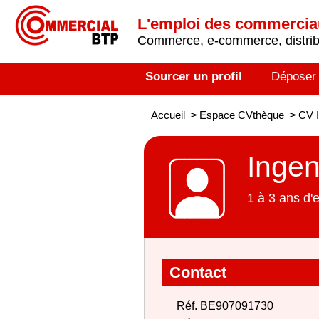
L'emploi des commerci
Commerce, e-commerce, distribu
Sourcer un profil
Déposer
Accueil
>
Espace CVthèque
>
CV I
Ingen
1 à 3 ans d'
Contact
Réf. BE907091730