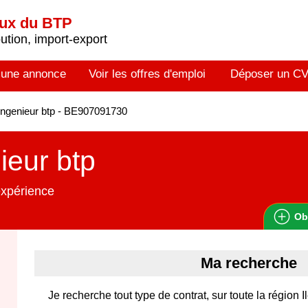
aux du BTP
tion, import-export
 une annonce
Voir les offres d'emploi
Déposer un C
ngenieur btp - BE907091730
ieur btp
expérience
Ob
Ma recherche
Je recherche tout type de contrat, sur toute la région 