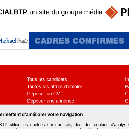
IALBTP
un site du groupe
média
Tous les candidats
I
Toutes les offres d'emploi
P
Déposer un CV
C
Déposer une annonce
C
Témoignages utilisateurs
P
ermettent d'améliorer votre navigation
utilise les cookies sur son site, dont des cookies d'analyse