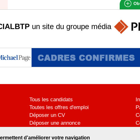
Obt
IALBTP
un site du groupe
média
Tous les candidats
I
Toutes les offres d'emploi
P
Déposer un CV
C
Déposer une annonce
C
Témoignages utilisateurs
P
ermettent d'améliorer votre navigation