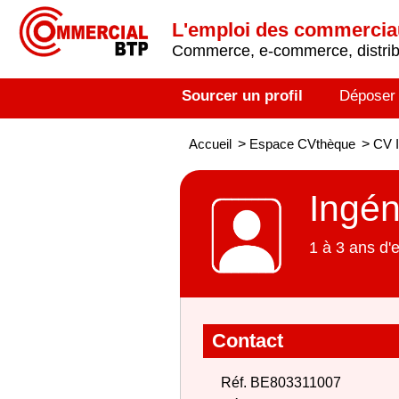
L'emploi des commerci
Commerce, e-commerce, distribu
Sourcer un profil
Déposer
Accueil
>
Espace CVthèque
>
CV I
Ingén
1 à 3 ans d'
Contact
Réf. BE803311007