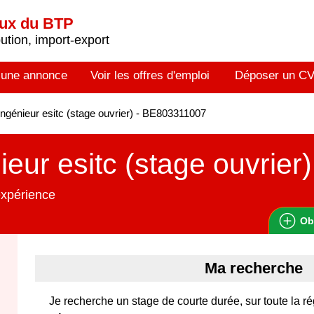
aux du BTP
tion, import-export
 une annonce
Voir les offres d'emploi
Déposer un C
ngénieur esitc (stage ouvrier) - BE803311007
ieur esitc (stage ouvrier)
expérience
Ob
Ma recherche
Je recherche un stage de courte durée, sur toute la ré