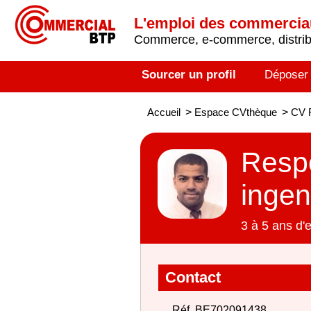
L'emploi des commerci
Commerce, e-commerce, distribu
Sourcer un profil
Déposer
Accueil
>
Espace CVthèque
>
CV R
Respo
ingen
3 à 5 ans d'
Contact
Réf. BE702091438