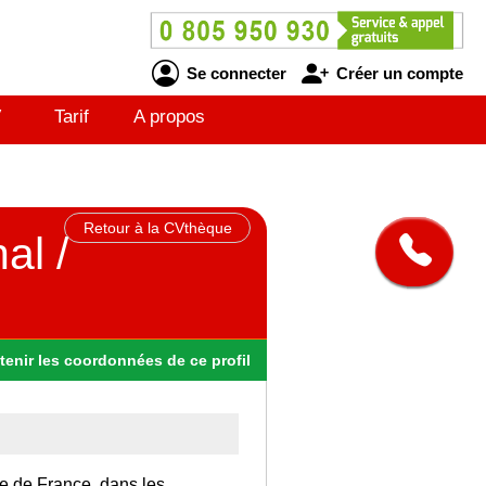
Se connecter
Créer un compte
V
Tarif
A propos
Retour à la CVthèque
al /
tenir
les
coordonnées
de ce profil
Ile de France, dans les