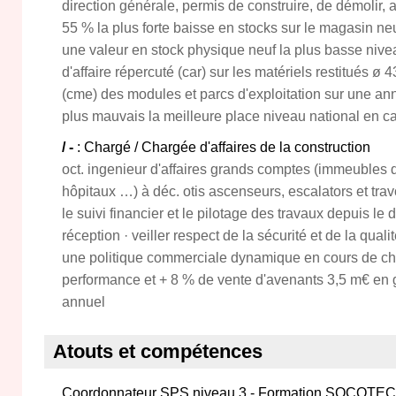
direction générale, permis de construire, de démolir, a
55 % la plus forte baisse en stocks sur le magasin neu
une valeur en stock physique neuf la plus basse nivea
d'affaire répercuté (car) sur les matériels restitués ø
(cme) des modules et parcs d'exploitation sur une 
plus mauvais la meilleure place niveau national en c
/ -
: Chargé / Chargée d'affaires de la construction
oct. ingenieur d'affaires grands comptes (immeubles 
hôpitaux …) à déc. otis ascenseurs, escalators et travo
le suivi financier et le pilotage des travaux depuis le
réception · veiller respect de la sécurité et de la quali
une politique commerciale dynamique en cours de chan
performance et + 8 % de vente d'avenants 3,5 m€ en ge
annuel
Atouts et compétences
Coordonnateur SPS niveau 3 - Formation SOCOTEC 