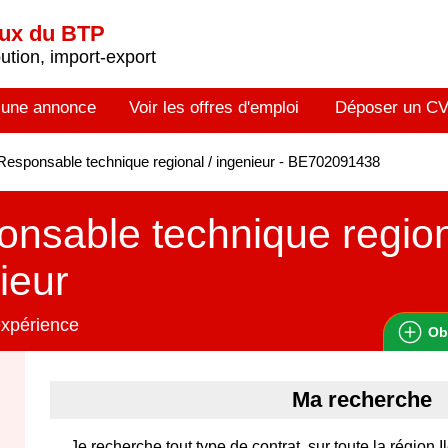
aux du BTP
tion, import-export
 une annonce
Voir les offres d'emploi
Déposer un C
esponsable technique regional / ingenieur - BE702091438
nsable technique region
ieur
expérience
Ob
Ma recherche
Je recherche tout type de contrat, sur toute la région 