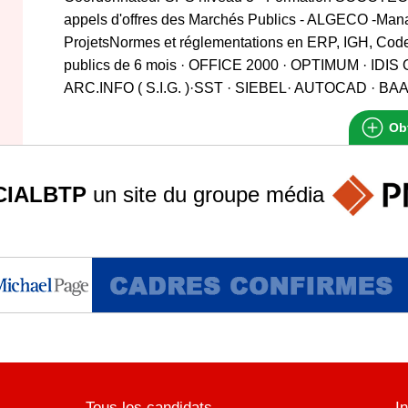
appels d'offres des Marchés Publics - ALGECO -Ma
ProjetsNormes et réglementations en ERP, IGH, Code
publics de 6 mois · OFFICE 2000 · OPTIMUM · IDI
ARC.INFO ( S.I.G. )·SST · SIEBEL· AUTOCAD · BAA
Obt
IALBTP
un site du groupe
média
Tous les candidats
I