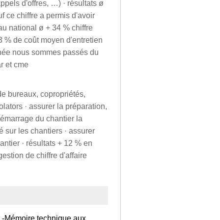
ppels d'offres, …) · résultats ø
f ce chiffre a permis d'avoir
u national ø + 34 % chiffre
 43 % de coût moyen d'entretien
année nous sommes passés du
ar et cme
de bureaux, copropriétés,
lators · assurer la préparation,
 démarrage du chantier la
té sur les chantiers · assurer
tier · résultats + 12 % en
stion de chiffre d'affaire
-Mémoire technique aux