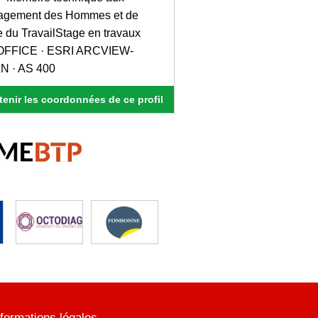
nagement des Hommes et de
 du TravailStage en travaux
S OFFICE · ESRI ARCVIEW-
N · AS 400
enir les coordonnées de ce profil
nformations légales