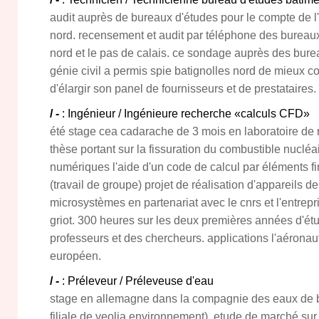
audit auprès de bureaux d'études pour le compte de l'
nord. recensement et audit par téléphone des bureaux
nord et le pas de calais. ce sondage auprès des bure
génie civil a permis spie batignolles nord de mieux c
d'élargir son panel de fournisseurs et de prestataires.
/ -
: Ingénieur / Ingénieure recherche «calculs CFD»
été stage cea cadarache de 3 mois en laboratoire de 
thèse portant sur la fissuration du combustible nucléai
numériques l'aide d'un code de calcul par éléments f
(travail de groupe) projet de réalisation d'appareils d
microsystèmes en partenariat avec le cnrs et l'entrepr
griot. 300 heures sur les deux premières années d'ét
professeurs et des chercheurs. applications l'aéronau
européen.
/ -
: Préleveur / Préleveuse d'eau
stage en allemagne dans la compagnie des eaux de be
filiale de veolia environnement). etude de marché sur 