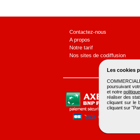
Contactez-nous
A propos
Notre tarif
Nos sites de codiffusion
Les cookies p
COMMERCIALBTP 
poursuivant votr
et notre
politiqu
réaliser des sta
cliquant sur le
cliquant sur "P