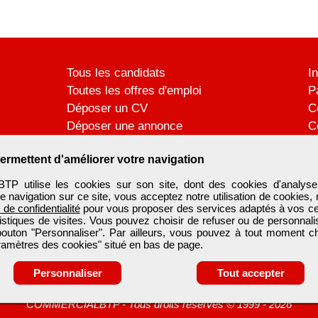
Tous les candidats
I
Toutes les offres d'emploi
P
Déposer un CV
C
Déposer une annonce
C
Témoignages utilisateurs
P
ermettent d'améliorer votre navigation
utilise les cookies sur son site, dont des cookies d'analyse
e navigation sur ce site, vous acceptez notre utilisation de cookies,
e de confidentialité
pour vous proposer des services adaptés à vos cent
tistiques de visites. Vous pouvez choisir de refuser ou de personnal
 bouton "Personnaliser". Par ailleurs, vous pouvez à tout moment c
aramètres des cookies" situé en bas de page.
Personnaliser
Tout accepter
COMMERCIALBTP
-
Tous droits réservés © 1999 - 2026