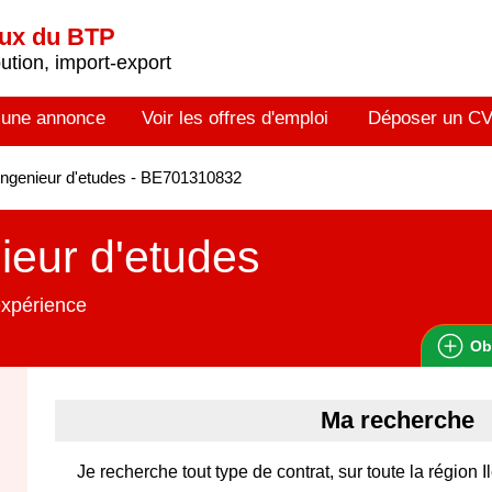
aux du BTP
tion, import-export
 une annonce
Voir les offres d'emploi
Déposer un C
ngenieur d'etudes - BE701310832
ieur d'etudes
expérience
Ob
Ma recherche
Je recherche tout type de contrat, sur toute la région I