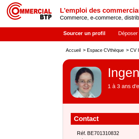
L'emploi des commerci
Commerce, e-commerce, distribu
Sourcer un profil
Déposer
Accueil
>
Espace CVthèque
>
CV I
Ingen
1 à 3 ans d'
Contact
Réf. BE701310832