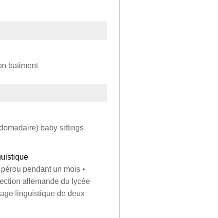
on batiment
domadaire) baby sittings
uistique
 pérou pendant un mois •
section allemande du lycée
yage linguistique de deux