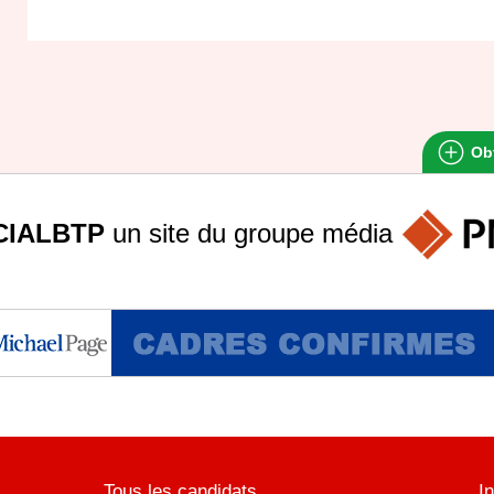
Obt
IALBTP
un site du groupe
média
Tous les candidats
I