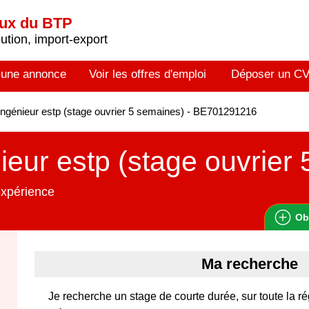
aux du BTP
tion, import-export
 une annonce
Voir les offres d'emploi
Déposer un C
ngénieur estp (stage ouvrier 5 semaines) - BE701291216
ieur estp (stage ouvrier
expérience
Ob
Ma recherche
Je recherche un stage de courte durée, sur toute la ré