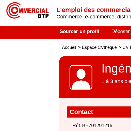
L'emploi des commerci
Commerce, e-commerce, distribu
Sourcer un profil
Déposer
Accueil
>
Espace CVthèque
>
CV I
Ingén
1 à 3 ans d'
Contact
Réf. BE701291216