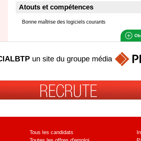
Atouts et compétences
Bonne maîtrise des logiciels courants
Obt
IALBTP
un site du groupe
média
Tous les candidats
I
Toutes les offres d'emploi
P