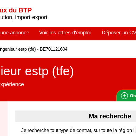
aux du BTP
tion, import-export
 une annonce
Voir les offres d'emploi
Déposer un C
ngenieur estp (tfe) - BE701121604
ieur estp (tfe)
expérience
Ob
Ma recherche
Je recherche tout type de contrat, sur toute la région 