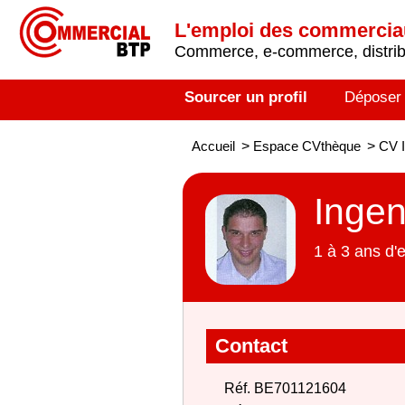
L'emploi des commerci
Commerce, e-commerce, distribu
Sourcer un profil
Déposer
Accueil
>
Espace CVthèque
>
CV I
Ingen
1 à 3 ans d'
Contact
Réf. BE701121604