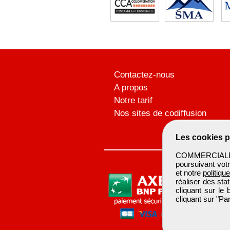
Contactez-nous
A propos
Notre tarif
Nos sites de codiffusion
Les cookies p
COMMERCIALBTP 
poursuivant votr
et notre
politiqu
réaliser des sta
cliquant sur le
cliquant sur "P