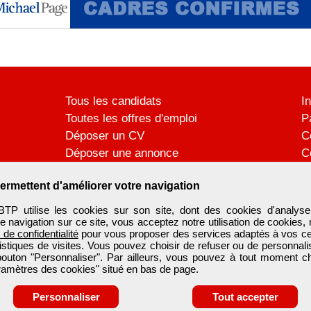
Tous les candidats
I
Toutes les offres d'emploi
P
Déposer un CV
C
Déposer une annonce
C
Témoignages utilisateurs
P
ermettent d'améliorer votre navigation
utilise les cookies sur son site, dont des cookies d'analyse
e navigation sur ce site, vous acceptez notre utilisation de cookies,
e de confidentialité
pour vous proposer des services adaptés à vos cent
tistiques de visites. Vous pouvez choisir de refuser ou de personnal
 bouton "Personnaliser". Par ailleurs, vous pouvez à tout moment c
aramètres des cookies" situé en bas de page.
Personnaliser
Tout accepter