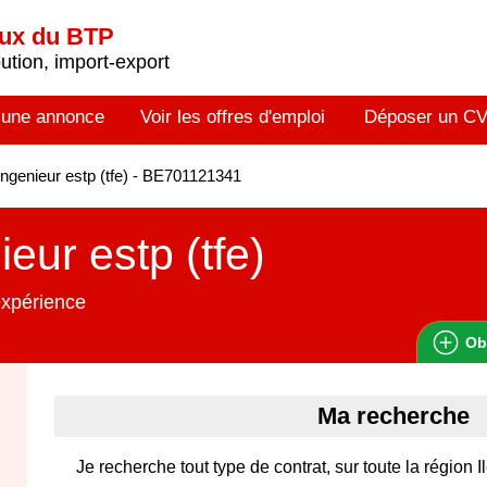
aux du BTP
tion, import-export
 une annonce
Voir les offres d'emploi
Déposer un C
ngenieur estp (tfe) - BE701121341
ieur estp (tfe)
expérience
Ob
Ma recherche
Je recherche tout type de contrat, sur toute la région 