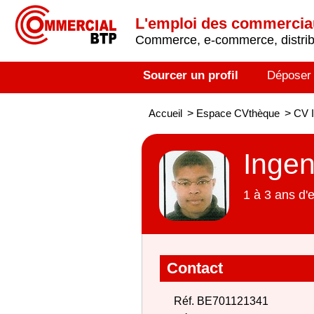
L'emploi des commerci
Commerce, e-commerce, distribu
Sourcer un profil
Déposer
Accueil
>
Espace CVthèque
>
CV I
Ingen
1 à 3 ans d'
Contact
Réf. BE701121341