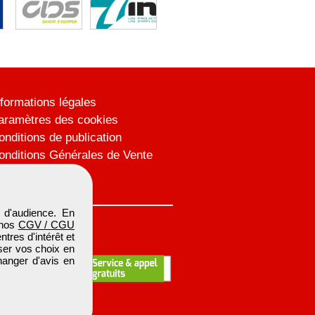
nformations légales
aramètres des cookies
onditions de publication
onditions Générales de Vente
lan du site
 d'audience. En
 nos
CGV / CGU
res d'intérêt et
iser vos choix en
hanger d'avis en