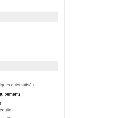
liques automatisés.
équipements
0
éduite.