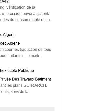
z Ae2i
g, vérification de la
 impression envoi au client,
mandes du consommable de la
c Algerie
Toec Algerie
 courrier, traduction de tous
s-traitants et le maître
chez école Publique
 Privée Des Travaux Bâtiment
ivant les plans GC et ARCH.
ents, suivi de la