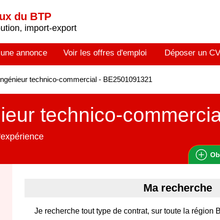
aux du BTP
tion, import-export
 une annonce
Voir les offres d'emploi
Déposer un C
ngénieur technico-commercial - BE2501091321
ieur technico-commercia
'expérience
Ob
Ma recherche
Je recherche tout type de contrat, sur toute la régi