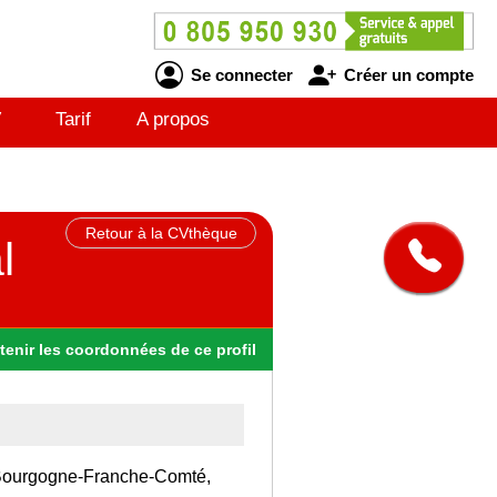
Se connecter
Créer un compte
V
Tarif
A propos
Retour à la CVthèque
l
tenir
les
coordonnées
de ce profil
on Bourgogne-Franche-Comté,