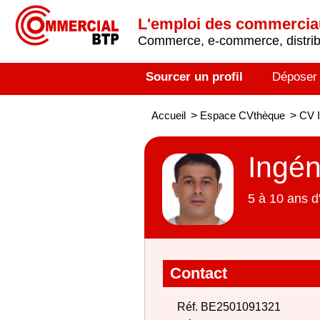
L'emploi des commerci
Commerce, e-commerce, distribu
Sourcer un profil
Déposer
Accueil
>
Espace CVthèque
>
CV I
Ingén
5 à 10 ans d
Contact
Réf. BE2501091321