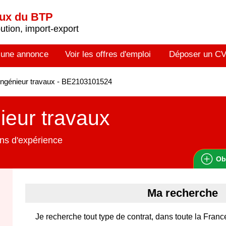
aux du BTP
tion, import-export
 une annonce
Voir les offres d'emploi
Déposer un C
ngénieur travaux - BE2103101524
ieur travaux
ns d'expérience
Ob
Ma recherche
Je recherche tout type de contrat, dans toute la Franc