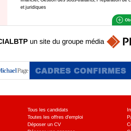
et juridiques
Obt
IALBTP
un site du groupe
média
Tous les candidats
I
Toutes les offres d'emploi
P
Déposer un CV
C