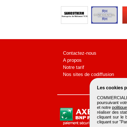
Contactez-nous
A propos
Notre tarif
Nos sites de codiffusion
Les cookies p
COMMERCIALBTP 
poursuivant votr
et notre
politiqu
réaliser des sta
cliquant sur le
cliquant sur "P