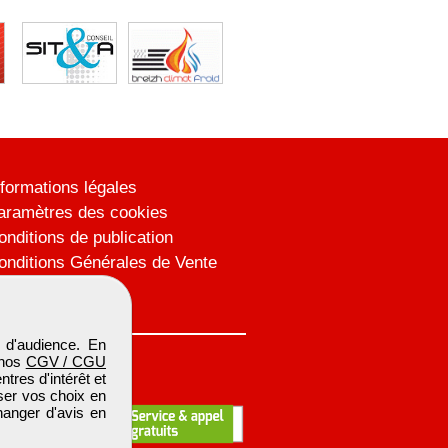
nformations légales
aramètres des cookies
onditions de publication
onditions Générales de Vente
lan du site
 d'audience. En
 nos
CGV / CGU
res d'intérêt et
iser vos choix en
hanger d'avis en