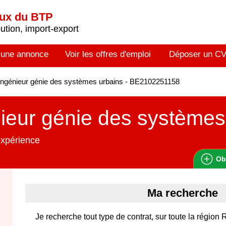
aux du BTP
tion, import-export
 une annonce
Voir les offres d'emploi
Déposer un C
ngénieur génie des systèmes urbains - BE2102251158
ieur génie des systèmes
expérience
Ob
Ma recherche
Je recherche tout type de contrat, sur toute la région 