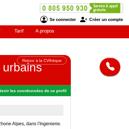
Se connecter
Créer un compte
V
Tarif
A propos
Retour à la CVthèque
 urbains
tenir
les
coordonnées
de ce profil
Rhone Alpes, dans l'Ingenierie.