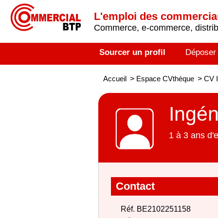
L'emploi des commerci
Commerce, e-commerce, distribu
Sourcer un profil
Déposer
Accueil
>
Espace CVthèque
>
CV I
Ingén
1 à 3 ans d'
Contact
Réf. BE2102251158