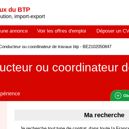
aux du BTP
tion, import-export
 une annonce
Voir les offres d'emploi
Déposer un C
onducteur ou coordinateur de travaux btp - BE2102050847
cteur ou coordinateur d
xpérience
Ob
Ma recherche
Je recherche tout type de contrat, dans toute la Franc