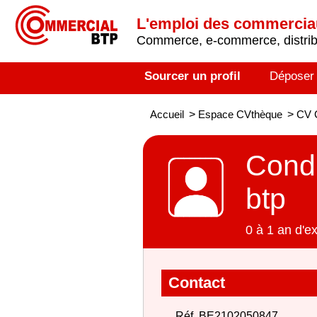
L'emploi des commerci
Commerce, e-commerce, distribu
Sourcer un profil
Déposer
Accueil
>
Espace CVthèque
>
CV C
Condu
btp
0 à 1 an d'e
Contact
Réf. BE2102050847