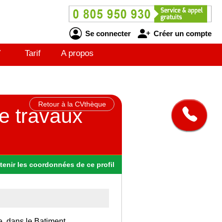
Se connecter
Créer un compte
V
Tarif
A propos
Retour à la CVthèque
e travaux
tenir
les
coordonnées
de ce profil
e, dans le Batiment.