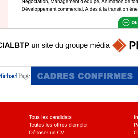
Négociation, Management d'équipe, Animation de for
Développement commercial, Aides à la transition éne
Obt
IALBTP
un site du groupe
média
Tous les candidats
I
Toutes les offres d'emploi
P
Déposer un CV
C