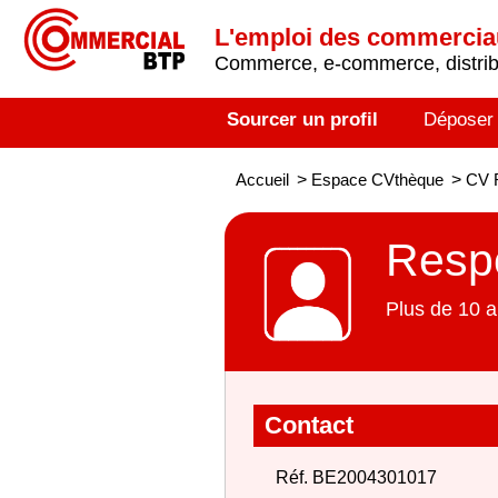
L'emploi des commerci
Commerce, e-commerce, distribu
Sourcer un profil
Déposer
Accueil
>
Espace CVthèque
>
CV 
Resp
Plus de 10 a
Contact
Réf. BE2004301017