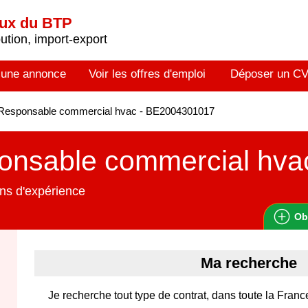
aux du BTP
tion, import-export
 une annonce
Voir les offres d'emploi
Déposer un C
Responsable commercial hvac - BE2004301017
onsable commercial hva
ns d'expérience
Ob
Ma recherche
Je recherche tout type de contrat, dans toute la Franc