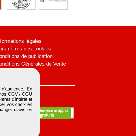
nformations légales
aramètres des cookies
onditions de publication
onditions Générales de Vente
lan du site
 d'audience. En
 nos
CGV / CGU
res d'intérêt et
iser vos choix en
hanger d'avis en