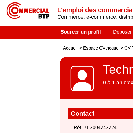
L'emploi des commerci
Commerce, e-commerce, distribu
Sourcer un profil
Déposer
Accueil
>
Espace CVthèque
>
CV T
Techn
0 à 1 an d'e
Contact
Réf. BE2004242224