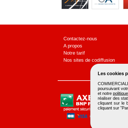
Contactez-nous
A propos
Notre tarif
Nos sites de codiffusion
Les cookies p
COMMERCIALBTP 
poursuivant votr
et notre
politiqu
réaliser des sta
cliquant sur le
cliquant sur "P