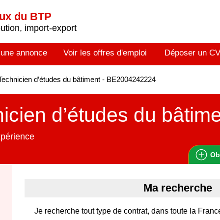
aux du BTP
tion, import-export
 une annonce
Voir les offres d'emploi
Déposer un C
echnicien d’études du bâtiment - BE2004242224
icien d’études du bâtim
xpérience
Ob
Ma recherche
Je recherche tout type de contrat, dans toute la Franc