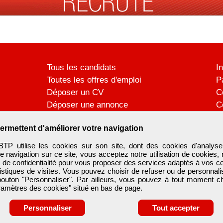
Tous les candidats
I
Toutes les offres d'emploi
P
Déposer un CV
C
Déposer une annonce
C
Témoignages utilisateurs
P
ermettent d'améliorer votre navigation
utilise les cookies sur son site, dont des cookies d'analyse
e navigation sur ce site, vous acceptez notre utilisation de cookies,
e de confidentialité
pour vous proposer des services adaptés à vos cent
tistiques de visites. Vous pouvez choisir de refuser ou de personnal
 bouton "Personnaliser". Par ailleurs, vous pouvez à tout moment c
aramètres des cookies" situé en bas de page.
Personnaliser
Tout accepter