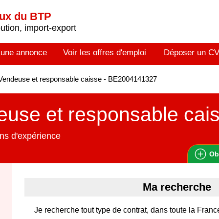
aux du BTP
tion, import-export
 une annonce
Voir les offres d'emploi
Déposer un C
Vendeuse et responsable caisse - BE2004141327
use et responsable cai
ns d'expérience
Ob
Ma recherche
Je recherche tout type de contrat, dans toute la Franc