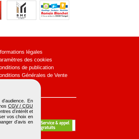
nformations légales
aramètres des cookies
onditions de publication
onditions Générales de Vente
lan du site
 d'audience. En
 nos
CGV / CGU
res d'intérêt et
iser vos choix en
hanger d'avis en