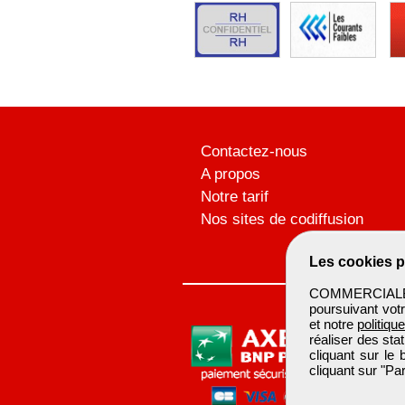
Contactez-nous
A propos
Notre tarif
Nos sites de codiffusion
Les cookies p
COMMERCIALBTP 
poursuivant votr
et notre
politiqu
réaliser des sta
cliquant sur le
cliquant sur "P