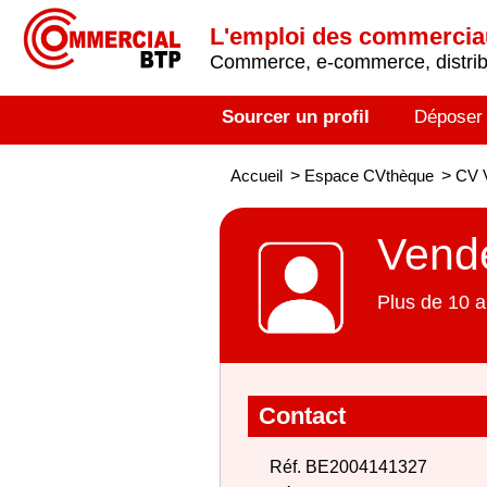
L'emploi des commerci
Commerce, e-commerce, distribu
Sourcer un profil
Déposer
Accueil
>
Espace CVthèque
>
CV 
Vende
Plus de 10 a
Contact
Réf. BE2004141327