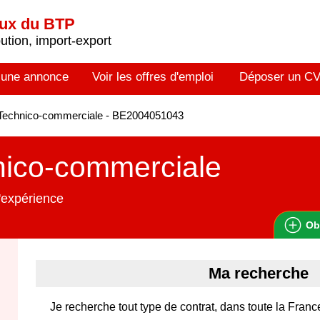
aux du BTP
tion, import-export
 une annonce
Voir les offres d'emploi
Déposer un C
Technico-commerciale - BE2004051043
nico-commerciale
'expérience
Ob
Ma recherche
Je recherche tout type de contrat, dans toute la Franc