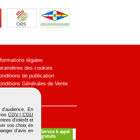
nformations légales
aramètres des cookies
onditions de publication
onditions Générales de Vente
lan du site
 d'audience. En
 nos
CGV / CGU
res d'intérêt et
iser vos choix en
hanger d'avis en