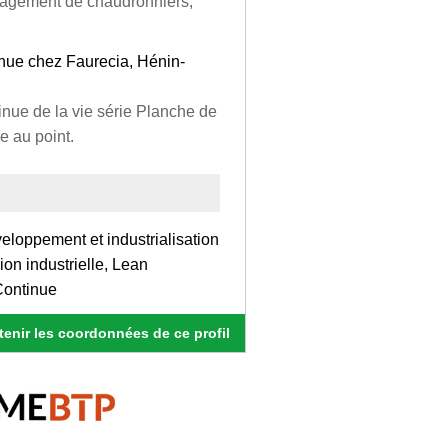
nagement de chaudronniers,
inue chez Faurecia, Hénin-
inue de la vie série Planche de
e au point.
eloppement et industrialisation
ion industrielle, Lean
Continue
enir les coordonnées de ce profil