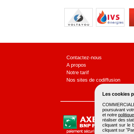
Contactez-nous
A propos
Notre tarif
Nos sites de codiffusion
Les cookies p
COMMERCIALBTP 
poursuivant votr
et notre
politiqu
réaliser des sta
cliquant sur le
cliquant sur "P