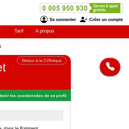
Se connecter
Créer un compte
V
Tarif
A propos
4
Retour à la CVthèque
et
tenir
les
coordonnées
de ce profil
e, dans le Batiment.