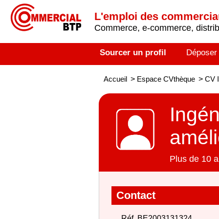
L'emploi des commerci
Commerce, e-commerce, distribu
Sourcer un profil
Déposer
Accueil
>
Espace CVthèque
>
CV I
Ingén
améli
Plus de 10 a
Contact
Réf. BE2003131324