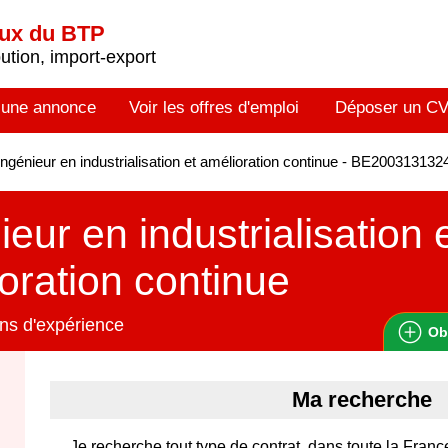
aux du BTP
tion, import-export
 une annonce
Voir les offres d'emploi
Déposer un C
ngénieur en industrialisation et amélioration continue - BE200313132
ieur en industrialisation 
oration continue
ns d'expérience
Ob
Ma recherche
Je recherche tout type de contrat, dans toute la Franc