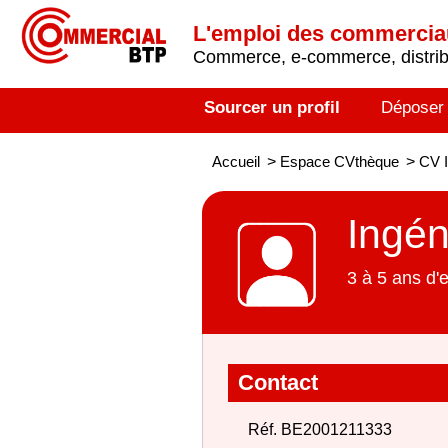
L'emploi des commerci
Commerce, e-commerce, distribu
Sourcer un profil
Déposer
Accueil
>
Espace CVthèque
>
CV I
Ingén
3 à 5 ans d'
Contact
Réf. BE2001211333