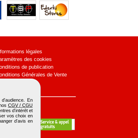
nformations légales
aramètres des cookies
onditions de publication
onditions Générales de Vente
lan du site
 d'audience. En
 nos
CGV / CGU
res d'intérêt et
iser vos choix en
hanger d'avis en