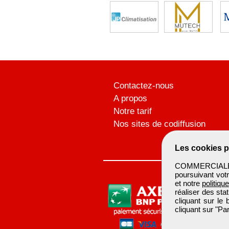
Contactez-nous
A propos
Notre tarif
Nos sites de codiffusion
Les cookies p
COMMERCIALBTP 
poursuivant votr
et notre
politiqu
réaliser des sta
cliquant sur le
cliquant sur "P