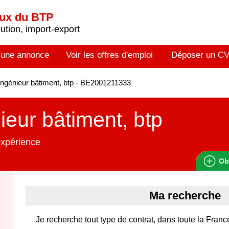
aux du BTP
tion, import-export
 une annonce
Voir les offres d'emploi
Déposer un C
ngénieur bâtiment, btp - BE2001211333
ieur bâtiment, btp
expérience
Ob
Ma recherche
Je recherche tout type de contrat, dans toute la Franc