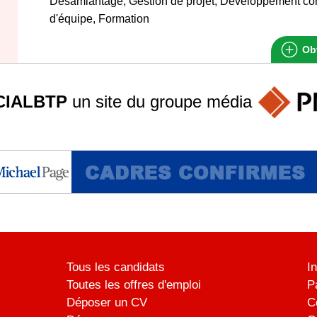
Désamiantage, Gestion de projet, Développement c
d'équipe, Formation
Obt
IALBTP
un site du groupe
média
Tous les candidats
I
Toutes les offres d'emploi
P
Déposer un CV
C