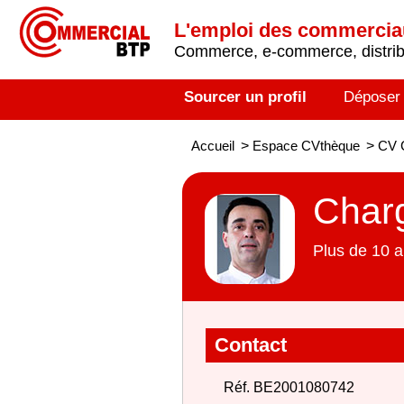
L'emploi des commerci
Commerce, e-commerce, distribu
Sourcer un profil
Déposer
Accueil
>
Espace CVthèque
>
CV C
Charg
Plus de 10 a
Contact
Réf. BE2001080742