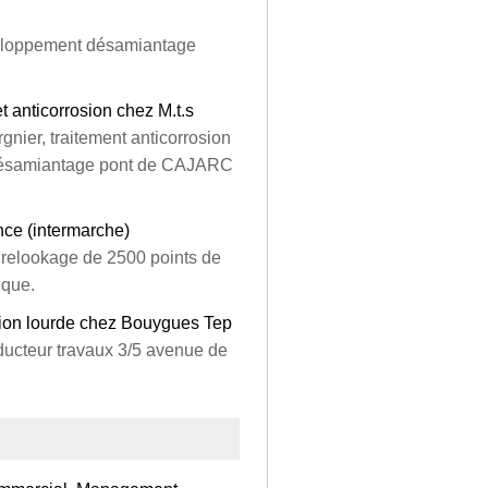
veloppement désamiantage
t anticorrosion chez M.t.s
ier, traitement anticorrosion
, désamiantage pont de CAJARC
nce (intermarche)
u relookage de 2500 points de
ique.
ation lourde chez Bouygues Tep
nducteur travaux 3/5 avenue de