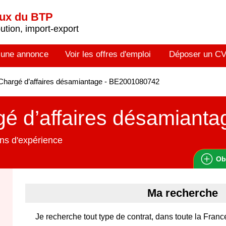
aux du BTP
tion, import-export
 une annonce
Voir les offres d'emploi
Déposer un C
hargé d’affaires désamiantage - BE2001080742
é d’affaires désamianta
ns d'expérience
Ob
Ma recherche
Je recherche tout type de contrat, dans toute la Franc