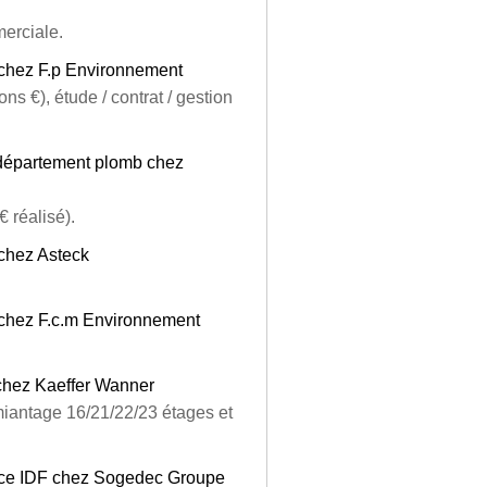
erciale.
 chez F.p Environnement
s €), étude / contrat / gestion
 département plomb chez
 réalisé).
chez Asteck
 chez F.c.m Environnement
chez Kaeffer Wanner
miantage 16/21/22/23 étages et
nce IDF chez Sogedec Groupe