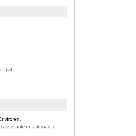
 civil
nvirorent
t assistante en alternance.