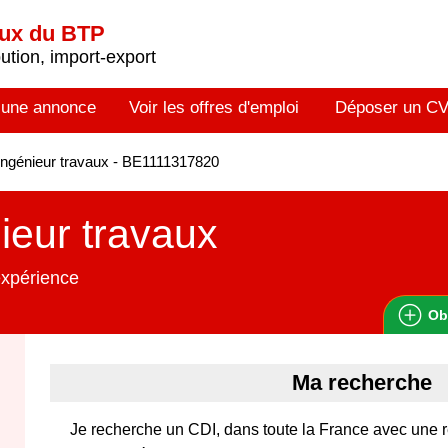
aux du BTP
tion, import-export
 une annonce
Voir les offres d'emploi
Déposer un C
ngénieur travaux - BE1111317820
ieur travaux
expérience
Ob
Ma recherche
Je recherche un CDI, dans toute la France avec une 