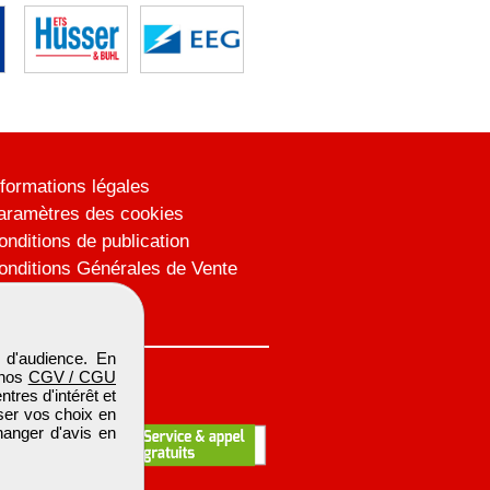
nformations légales
aramètres des cookies
onditions de publication
onditions Générales de Vente
lan du site
 d'audience. En
 nos
CGV / CGU
res d'intérêt et
iser vos choix en
hanger d'avis en