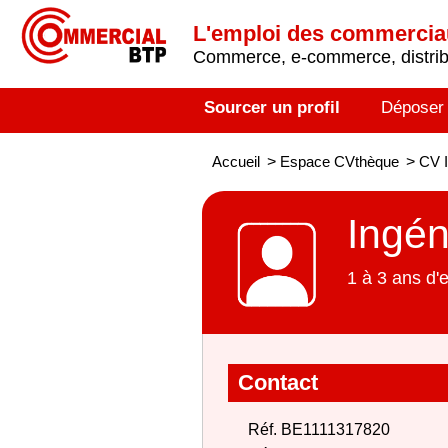
L'emploi des commerci
Commerce, e-commerce, distribu
Sourcer un profil
Déposer
Accueil
>
Espace CVthèque
>
CV I
Ingén
1 à 3 ans d'
Contact
Réf. BE1111317820