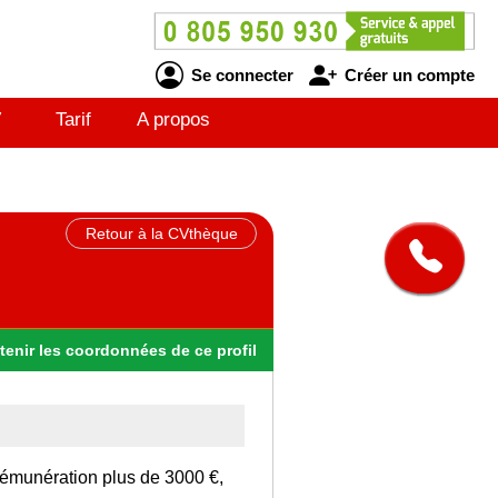
Se connecter
Créer un compte
V
Tarif
A propos
Retour à la CVthèque
tenir
les
coordonnées
de ce profil
rémunération plus de 3000 €,