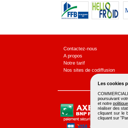
Contactez-nous
A propos
Notre tarif
Nos sites de codiffusion
Les cookies p
COMMERCIALBTP 
poursuivant votr
et notre
politiqu
réaliser des sta
cliquant sur le
cliquant sur "P