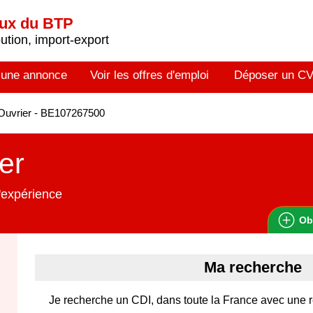
aux du BTP
tion, import-export
 une annonce
Voir les offres d'emploi
Déposer un C
Ouvrier - BE107267500
er
'expérience
Ob
Ma recherche
Je recherche un CDI, dans toute la France avec une 