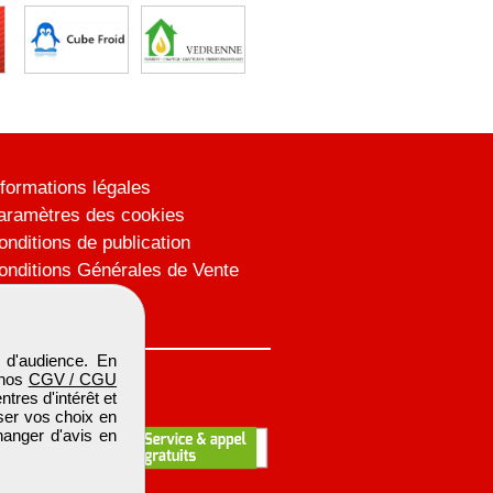
nformations légales
aramètres des cookies
onditions de publication
onditions Générales de Vente
lan du site
 d'audience. En
 nos
CGV / CGU
res d'intérêt et
iser vos choix en
hanger d'avis en