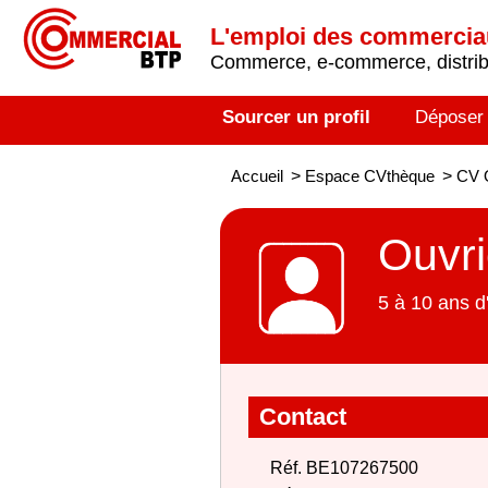
L'emploi des commerci
Commerce, e-commerce, distribu
Sourcer un profil
Déposer
Accueil
>
Espace CVthèque
>
CV 
Ouvri
5 à 10 ans d
Contact
Réf. BE107267500