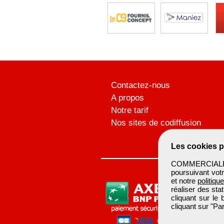
Contactez-nous
A propos
Notre tarif
Nos sites de codiffusion
Les cookies p
COMMERCIALBTP 
poursuivant votr
et notre
politiqu
réaliser des sta
cliquant sur le
cliquant sur "P