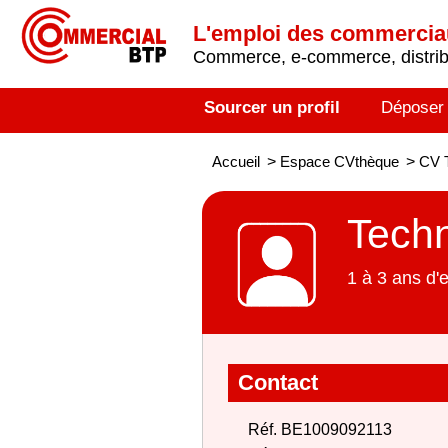
L'emploi des commerci
Commerce, e-commerce, distribu
Sourcer un profil
Déposer
Accueil
>
Espace CVthèque
>
CV T
Techn
1 à 3 ans d'
Contact
Réf. BE1009092113