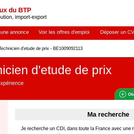
aux du BTP
tion, import-export
 une annonce
Voir les offres d'emploi
Déposer un C
echnicien d'etude de prix - BE1009092113
icien d'etude de prix
expérience
Ob
Ma recherche
Je recherche un CDI, dans toute la France avec une 