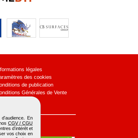
nformations légales
aramètres des cookies
onditions de publication
onditions Générales de Vente
lan du site
 d'audience. En
 nos
CGV / CGU
res d'intérêt et
iser vos choix en