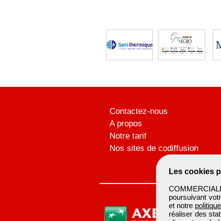
Contactez-nous
A propos
Notre tarif
Nos sites de codiffusion
Les cookies p
COMMERCIALBTP 
poursuivant votr
et notre
politiqu
réaliser des sta