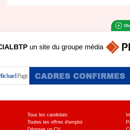
Obt
IALBTP
un site du groupe
média
Tous les candidats
I
Toutes les offres d'emploi
P
Déposer un CV
C