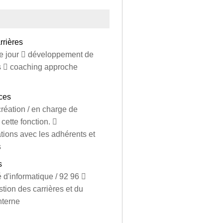
rrières
ce jour  développement de
ns  coaching approche
ces
création / en charge de
cette fonction. 
tions avec les adhérents et
s
s
é d'informatique / 92 96 
tion des carrières et du
nterne