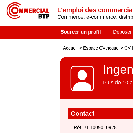
L'emploi des commerci
Commerce, e-commerce, distribu
Sourcer un profil
Déposer
Accueil
>
Espace CVthèque
>
CV I
Ingen
Plus de 10 a
Contact
Réf. BE1009010928