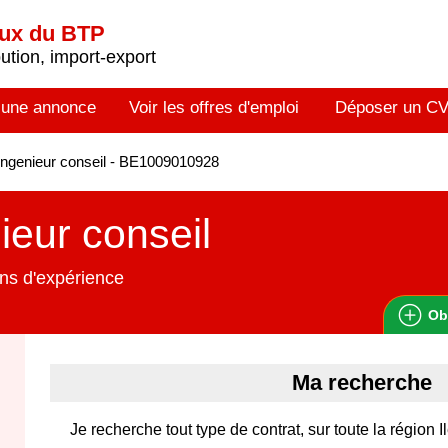
aux du BTP
tion, import-export
 une annonce
Voir les offres d'emploi
Déposer un C
ngenieur conseil - BE1009010928
ieur conseil
ns d'expérience
Ob
Ma recherche
Je recherche tout type de contrat, sur toute la région 