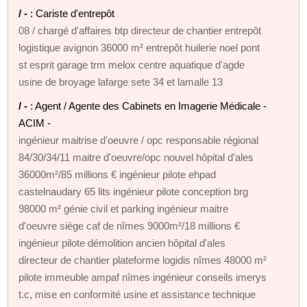
/ -
: Cariste d'entrepôt
08 / chargé d'affaires btp directeur de chantier entrepôt
logistique avignon 36000 m² entrepôt huilerie noel pont
st esprit garage trm melox centre aquatique d'agde
usine de broyage lafarge sete 34 et lamalle 13
/ -
: Agent / Agente des Cabinets en Imagerie Médicale -
ACIM -
ingénieur maitrise d'oeuvre / opc responsable régional
84/30/34/11 maitre d'oeuvre/opc nouvel hôpital d'ales
36000m²/85 millions € ingénieur pilote ehpad
castelnaudary 65 lits ingénieur pilote conception brg
98000 m² génie civil et parking ingénieur maitre
d'oeuvre siège caf de nîmes 9000m²/18 millions €
ingénieur pilote démolition ancien hôpital d'ales
directeur de chantier plateforme logidis nîmes 48000 m²
pilote immeuble ampaf nîmes ingénieur conseils imerys
t.c, mise en conformité usine et assistance technique