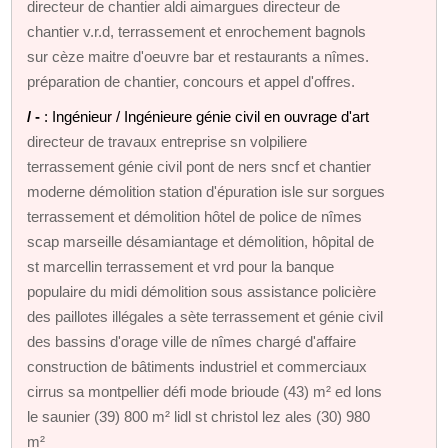
directeur de chantier aldi aimargues directeur de
chantier v.r.d, terrassement et enrochement bagnols
sur cèze maitre d'oeuvre bar et restaurants a nîmes.
préparation de chantier, concours et appel d'offres.
/ -
: Ingénieur / Ingénieure génie civil en ouvrage d'art
directeur de travaux entreprise sn volpiliere
terrassement génie civil pont de ners sncf et chantier
moderne démolition station d'épuration isle sur sorgues
terrassement et démolition hôtel de police de nîmes
scap marseille désamiantage et démolition, hôpital de
st marcellin terrassement et vrd pour la banque
populaire du midi démolition sous assistance policière
des paillotes illégales a sète terrassement et génie civil
des bassins d'orage ville de nîmes chargé d'affaire
construction de bâtiments industriel et commerciaux
cirrus sa montpellier défi mode brioude (43) m² ed lons
le saunier (39) 800 m² lidl st christol lez ales (30) 980
m²