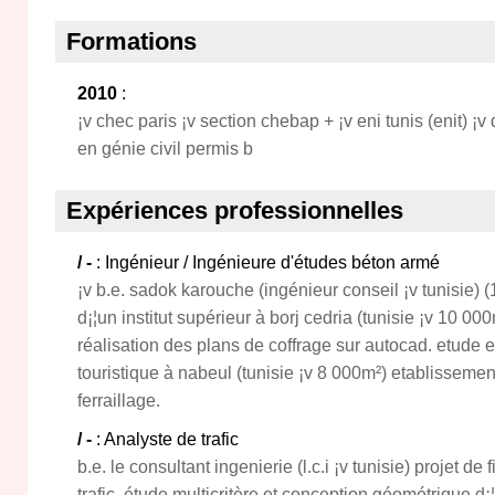
Formations
2010
:
¡v chec paris ¡v section chebap + ¡v eni tunis (enit) ¡
en génie civil permis b
Expériences professionnelles
/ -
: Ingénieur / Ingénieure d'études béton armé
¡v b.e. sadok karouche (ingénieur conseil ¡v tunisie) (
d¡¦un institut supérieur à borj cedria (tunisie ¡v 10 00
réalisation des plans de coffrage sur autocad. etude 
touristique à nabeul (tunisie ¡v 8 000m²) etablissemen
ferraillage.
/ -
: Analyste de trafic
b.e. le consultant ingenierie (l.c.i ¡v tunisie) projet de
trafic, étude multicritère et conception géométrique d