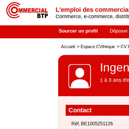
L'emploi des commerci
Commerce, e-commerce, distribu
Sourcer un profil
Déposer
Accueil
>
Espace CVthèque
>
CV I
Ingen
1 à 3 ans d'
Contact
Réf. BE1005251126