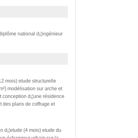
v diplôme national d¡¦ingénieur
12 mois) etude structurelle
0m²) modélisation sur arche et
et conception d¡¦une résidence
t des plans de coffrage et
 fin d¡¦etude (4 mois) etude du
¡¦un échangeur urbain sur la