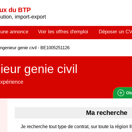
aux du BTP
tion, import-export
 une annonce
Voir les offres d'emploi
Déposer un C
ngenieur genie civil - BE1005251126
ieur genie civil
expérience
Ob
Ma recherche
Je recherche tout type de contrat, sur toute la région 