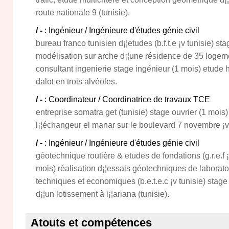
route nationale 9 (tunisie).
/ -
: Ingénieur / Ingénieure d'études génie civil
bureau franco tunisien d¡¦etudes (b.f.t.e ¡v tunisie) st
modélisation sur arche d¡¦une résidence de 35 logement
consultant ingenierie stage ingénieur (1 mois) etude h
dalot en trois alvéoles.
/ -
: Coordinateur / Coordinatrice de travaux TCE
entreprise somatra get (tunisie) stage ouvrier (1 mois)
l¡¦échangeur el manar sur le boulevard 7 novembre ¡v 
/ -
: Ingénieur / Ingénieure d'études génie civil
géotechnique routière & etudes de fondations (g.r.e.f ¡
mois) réalisation d¡¦essais géotechniques de laborat
techniques et economiques (b.e.t.e.c ¡v tunisie) stage
d¡¦un lotissement à l¡¦ariana (tunisie).
Atouts et compétences