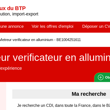
aux du BTP
tion, import-export
 une annonce
Voir les offres d'emploi
Déposer un C
etreur verificateur en alluminium - BE1004251611
ur verificateur en allumi
'expérience
Ob
Ma recherche
Je recherche un CDI, dans toute la France, dans le B