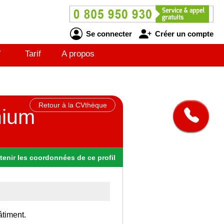
Se connecter
Créer un compte
V
Tarif
A propos
Retour à la CVthèque
nium
tenir
les
coordonnées
de ce profil
âtiment.