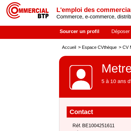
L'emploi des commerci
Commerce, e-commerce, distribu
Sourcer un profil
Déposer
Accueil
>
Espace CVthèque
>
CV M
Metre
5 à 10 ans d
Contact
Réf. BE1004251611