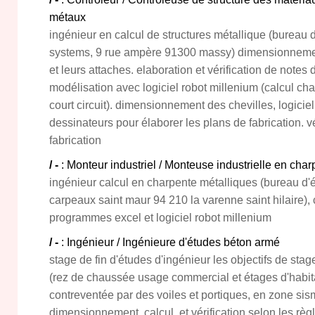
métaux
ingénieur en calcul de structures métallique (bureau 
systems, 9 rue ampère 91300 massy) dimensionnemen
et leurs attaches. elaboration et vérification de notes
modélisation avec logiciel robot millenium (calcul char
court circuit). dimensionnement des chevilles, logiciel 
dessinateurs pour élaborer les plans de fabrication. v
fabrication
/ -
: Monteur industriel / Monteuse industrielle en cha
ingénieur calcul en charpente métalliques (bureau d'
carpeaux saint maur 94 210 la varenne saint hilaire)
programmes excel et logiciel robot millenium
/ -
: Ingénieur / Ingénieure d'études béton armé
stage de fin d'études d'ingénieur les objectifs de sta
(rez de chaussée usage commercial et étages d'habita
contreventée par des voiles et portiques, en zone si
dimensionnement, calcul, et vérification selon les rè