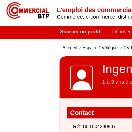
L'emploi des commerci
Commerce, e-commerce, distribu
Sourcer un profil
Déposer
Accueil
>
Espace CVthèque
>
CV I
Ingen
1 à 3 ans d'
Contact
Réf. BE1004230937