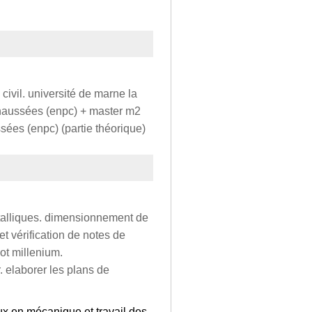
civil. université de marne la
 chaussées (enpc) + master m2
ssées (enpc) (partie théorique)
étalliques. dimensionnement de
et vérification de notes de
ot millenium.
. elaborer les plans de
ux en mécanique et travail des