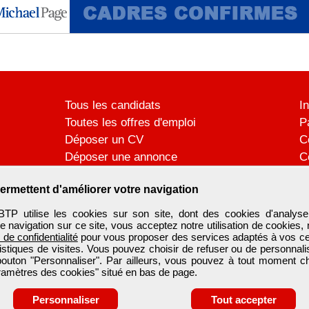
Tous les candidats
I
Toutes les offres d'emploi
P
Déposer un CV
C
Déposer une annonce
C
Témoignages utilisateurs
P
ermettent d'améliorer votre navigation
utilise les cookies sur son site, dont des cookies d'analyse
e navigation sur ce site, vous acceptez notre utilisation de cookies,
e de confidentialité
pour vous proposer des services adaptés à vos cent
tistiques de visites. Vous pouvez choisir de refuser ou de personnal
 bouton "Personnaliser". Par ailleurs, vous pouvez à tout moment c
aramètres des cookies" situé en bas de page.
Personnaliser
Tout accepter