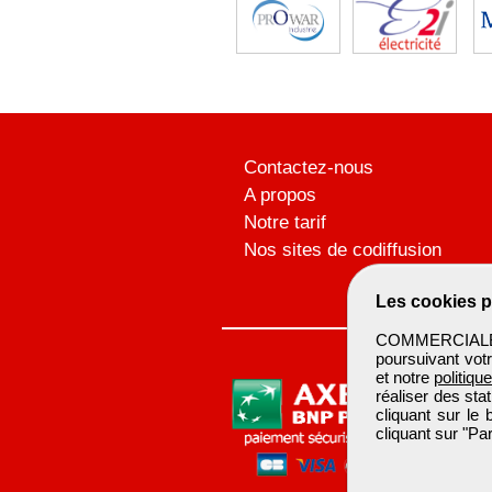
Contactez-nous
A propos
Notre tarif
Nos sites de codiffusion
Les cookies p
COMMERCIALBTP 
poursuivant votr
et notre
politiqu
réaliser des sta
cliquant sur le
cliquant sur "P