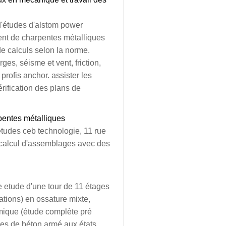
d'études d'alstom power
t de charpentes métalliques
 de calculs selon la norme.
ges, séisme et vent, friction,
profis anchor. assister les
érification des plans de
rpentes métalliques
études ceb technologie, 11 rue
, calcul d'assemblages avec des
ge etude d'une tour de 11 étages
tions) en ossature mixte,
smique (étude complète pré
gles de béton armé aux états