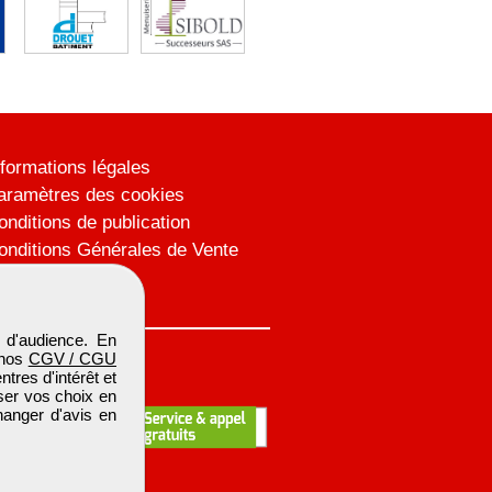
nformations légales
aramètres des cookies
onditions de publication
onditions Générales de Vente
lan du site
 d'audience. En
 nos
CGV / CGU
res d'intérêt et
iser vos choix en
hanger d'avis en