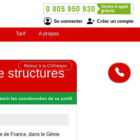
Se connecter
Créer un compte
V
Tarif
A propos
Retour à la CVthèque
de structures
tenir
les
coordonnées
de ce profil
Ile de France, dans le Génie