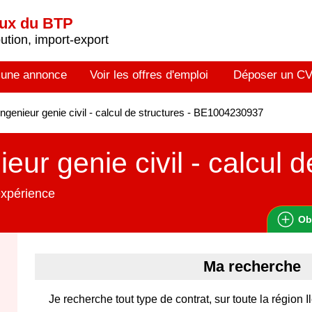
aux du BTP
tion, import-export
 une annonce
Voir les offres d'emploi
Déposer un C
ngenieur genie civil - calcul de structures - BE1004230937
ieur genie civil - calcul 
expérience
Ob
Ma recherche
Je recherche tout type de contrat, sur toute la région 