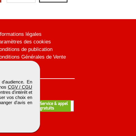
nformations légales
aramètres des cookies
onditions de publication
onditions Générales de Vente
lan du site
 d'audience. En
 nos
CGV / CGU
res d'intérêt et
iser vos choix en
hanger d'avis en