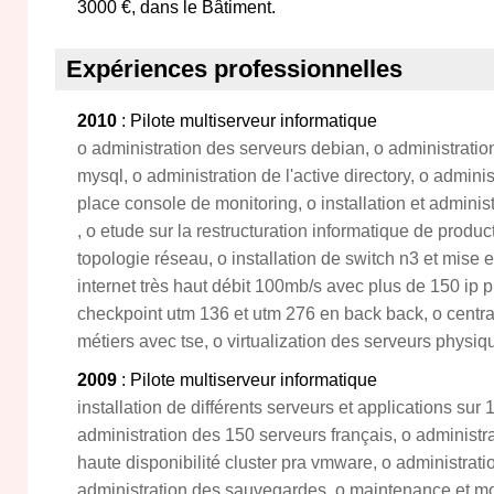
3000 €, dans le Bâtiment.
Expériences professionnelles
2010
: Pilote multiserveur informatique
o administration des serveurs debian, o administrati
mysql, o administration de l'active directory, o admin
place console de monitoring, o installation et administ
, o etude sur la restructuration informatique de product
topologie réseau, o installation de switch n3 et mise 
internet très haut débit 100mb/s avec plus de 150 ip pub
checkpoint utm 136 et utm 276 en back back, o centra
métiers avec tse, o virtualization des serveurs phys
2009
: Pilote multiserveur informatique
installation de différents serveurs et applications sur 
administration des 150 serveurs français, o administ
haute disponibilité cluster pra vmware, o administra
administration des sauvegardes, o maintenance et mo