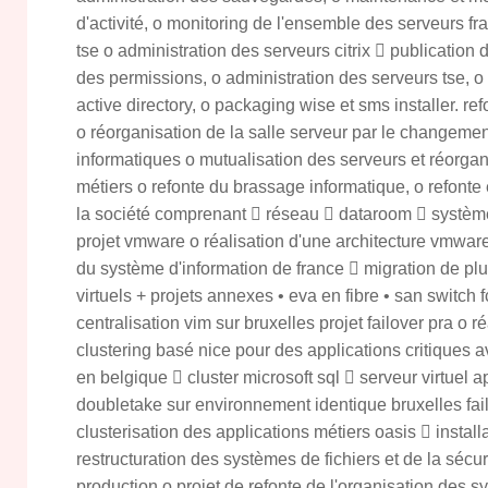
d'activité, o monitoring de l'ensemble des serveurs fran
tse o administration des serveurs citrix  publication 
des permissions, o administration des serveurs tse, 
active directory, o packaging wise et sms installer. re
o réorganisation de la salle serveur par le changemen
informatiques o mutualisation des serveurs et réorgan
métiers o refonte du brassage informatique, o refonte 
la société comprenant  réseau  dataroom  système 
projet vmware o réalisation d'une architecture vmwar
du système d'information de france  migration de pl
virtuels + projets annexes • eva en fibre • san switch 
centralisation vim sur bruxelles projet failover pra o 
clustering basé nice pour des applications critiques a
en belgique  cluster microsoft sql  serveur virtuel ap
doubletake sur environnement identique bruxelles fail
clusterisation des applications métiers oasis  installat
restructuration des systèmes de fichiers et de la séc
production o projet de refonte de l'organisation des sy