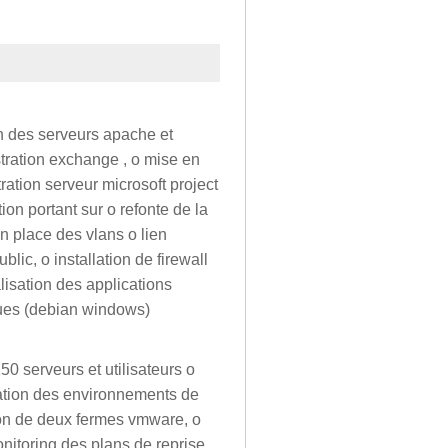
on des serveurs apache et
istration exchange , o mise en
ration serveur microsoft project
ion portant sur o refonte de la
en place des vlans o lien
lic, o installation de firewall
lisation des applications
iques (debian windows)
150 serveurs et utilisateurs o
ration des environnements de
tion de deux fermes vmware, o
nitoring des plans de reprise