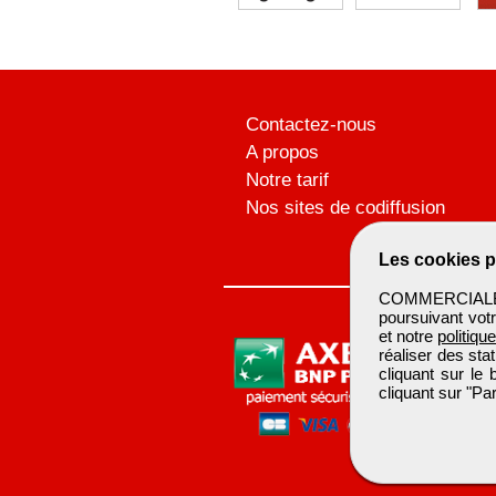
Contactez-nous
A propos
Notre tarif
Nos sites de codiffusion
Les cookies p
COMMERCIALBTP 
poursuivant votr
et notre
politiqu
réaliser des sta
cliquant sur le
cliquant sur "P