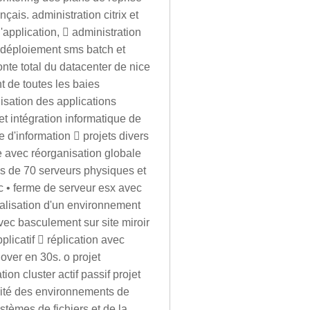
çais. administration citrix et
d'application,  administration
o déploiement sms batch et
fonte total du datacenter de nice
t de toutes les baies
isation des applications
et intégration informatique de
d'information  projets divers
e avec réorganisation globale
us de 70 serveurs physiques et
fc • ferme de serveur esx avec
réalisation d'un environnement
vec basculement sur site miroir
plicatif  réplication avec
over en 30s. o projet
ion cluster actif passif projet
urité des environnements de
stèmes de fichiers et de la