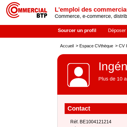
L'emploi des commerci
Commerce, e-commerce, distribu
Sourcer un profil
Déposer
Accueil
>
Espace CVthèque
>
CV I
Ingén
Plus de 10 a
Contact
Réf. BE1004121214