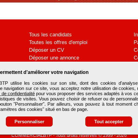
Tous les candidats
I
Toutes les offres d'emploi
P
Déposer un CV
C
Déposer une annonce
C
Témoignages utilisateurs
P
ermettent d'améliorer votre navigation
utilise les cookies sur son site, dont des cookies d'analyse
e navigation sur ce site, vous acceptez notre utilisation de cookies,
e de confidentialité
pour vous proposer des services adaptés à vos cent
tistiques de visites. Vous pouvez choisir de refuser ou de personnal
 bouton "Personnaliser". Par ailleurs, vous pouvez à tout moment c
aramètres des cookies" situé en bas de page.
Personnaliser
Tout accepter
COMMERCIALBTP
-
Tous droits réservés © 1999 - 2026