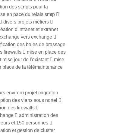
tion des scripts pour la
mise en pace du relais smtp 
 divers projets métiers 
éation d'intranet et extranet
on exchange vers exchange 
ification des baies de brassage
 firewalls  mise en place des
mise jour de l'existant  mise
n place de la télémaintenance
rs environ) projet migration
tion des vlans sous nortel 
ion des firewalls 
change  administration des
veurs et 150 personnes 
ation et gestion de cluster