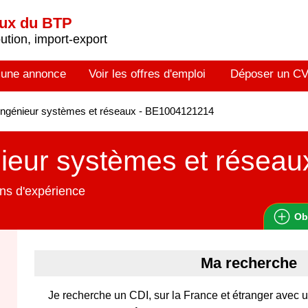
aux du BTP
tion, import-export
 une annonce
Voir les offres d'emploi
Déposer un C
ngénieur systèmes et réseaux - BE1004121214
ieur systèmes et réseau
ns d'expérience
Ob
Ma recherche
Je recherche un CDI, sur la France et étranger avec 