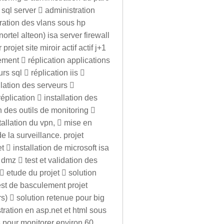
 sql server  administration
ration des vlans sous hp
ortel alteon) isa server firewall
ojet site miroir actif actif j+1
ement  réplication applications
s sql  réplication iis 
llation des serveurs 
éplication  installation des
on des outils de monitoring 
tallation du vpn,  mise en
e la surveillance. projet
  installation de microsoft isa
dmz  test et validation des
  etude du projet  solution
est de basculement projet
s)  solution retenue pour big
tration en asp.net et html sous
 pour monitorer environ 60