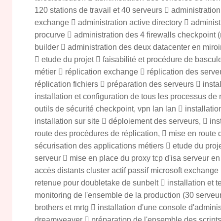
120 stations de travail et 40 serveurs  administration
exchange  administration active directory  administ
procurve  administration des 4 firewalls checkpoint (n
builder  administration des deux datacenter en miroir pr
 etude du projet  faisabilité et procédure de bascul
métier  réplication exchange  réplication des serveur
réplication fichiers  préparation des serveurs  insta
installation et configuration de tous les processus de r
outils de sécurité checkpoint, vpn lan lan  installati
installation sur site  déploiement des serveurs,  ins
route des procédures de réplication,  mise en route d
sécurisation des applications métiers  etude du projet
serveur  mise en place du proxy tcp d'isa serveur en 
accès distants cluster actif passif microsoft exchange
retenue pour doubletake de sunbelt  installation et t
monitoring de l'ensemble de la production (30 serveur
brothers et mrtg  installation d'une console d'adminis
dreamweaver  préparation de l'ensemble des scripts