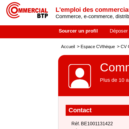
L'emploi des commerci
Commerce, e-commerce, distribu
Sourcer un profil
Déposer
Accueil
>
Espace CVthèque
>
CV 
Comme
Plus de 10 a
Contact
Réf. BE1001131422