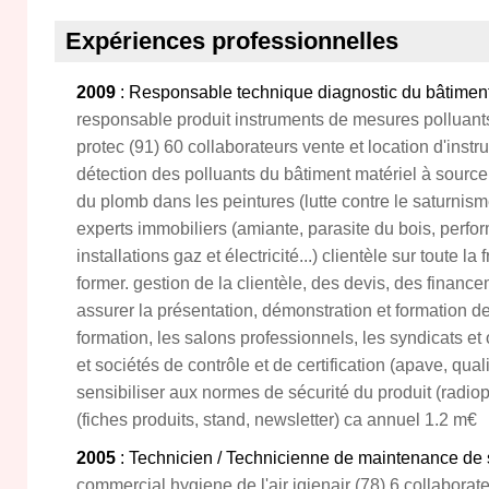
Expériences professionnelles
2009
: Responsable technique diagnostic du bâtimen
responsable produit instruments de mesures polluants
protec (91) 60 collaborateurs vente et location d'inst
détection des polluants du bâtiment matériel à source 
du plomb dans les peintures (lutte contre le saturnism
experts immobiliers (amiante, parasite du bois, perfo
installations gaz et électricité...) clientèle sur toute la
former. gestion de la clientèle, des devis, des finance
assurer la présentation, démonstration et formation d
formation, les salons professionnels, les syndicats et
et sociétés de contrôle et de certification (apave, qua
sensibiliser aux normes de sécurité du produit (radiop
(fiches produits, stand, newsletter) ca annuel 1.2 m€
2005
: Technicien / Technicienne de maintenance de sy
commercial hygiene de l'air igienair (78) 6 collaborat