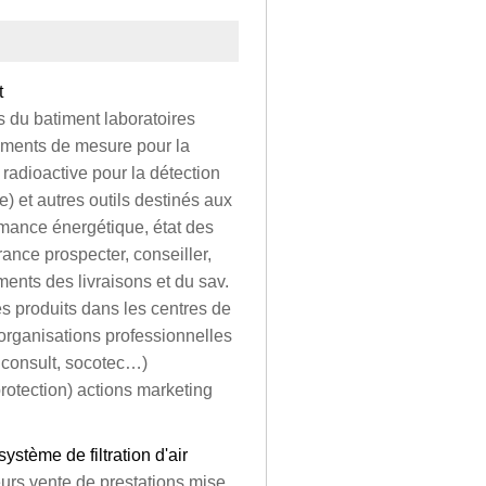
t
 du batiment laboratoires
ruments de mesure pour la
radioactive pour la détection
e) et autres outils destinés aux
rmance énergétique, état des
 france prospecter, conseiller,
ments des livraisons et du sav.
es produits dans les centres de
 organisations professionnelles
liconsult, socotec…)
rotection) actions marketing
stème de filtration d'air
eurs vente de prestations mise