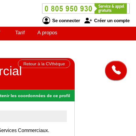
Se connecter
Créer un compte
V
Tarif
A propos
Retour à la CVthèque
cial
tenir
les
coordonnées
de ce profil
 Services Commerciaux.