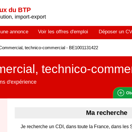
aux du BTP
tion, import-export
 une annonce
Voir les offres d'emploi
Déposer un C
Commercial, technico-commercial - BE1001131422
rcial, technico-commer
ns d'expérience
Ob
Ma recherche
Je recherche un CDI, dans toute la France, dans les