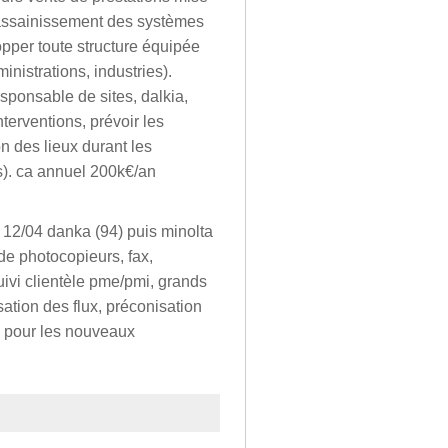
 assainissement des systèmes
lopper toute structure équipée
inistrations, industries).
sponsable de sites, dalkia,
nterventions, prévoir les
n des lieux durant les
es). ca annuel 200k€/an
 12/04 danka (94) puis minolta
 de photocopieurs, fax,
uivi clientèle pme/pmi, grands
ation des flux, préconisation
e pour les nouveaux